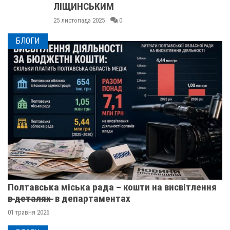
ЛІЩИНСЬКИМ
25 листопада 2025
0
БЛОГИ
Полтавська міська рада – кошти на висвітлення
в̶ ̶д̶е̶т̶а̶л̶я̶х̶ ̶ в департаментах
01 травня 2026