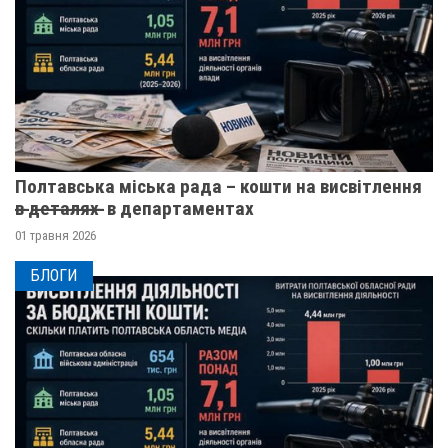
Полтавська міська рада – кошти на висвітлення
в̶ ̶д̶е̶т̶а̶л̶я̶х̶ ̶ в департаментах
01 травня 2026
БЛОГИ