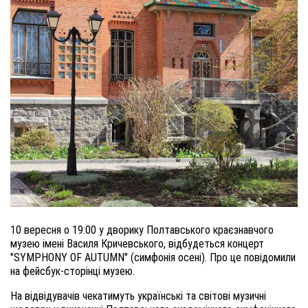
10 вересня о 19:00 у дворику Полтавського краєзнавчого
музею імені Василя Кричевського, відбудеться концерт
"SYMPHONY OF AUTUMN" (симфонія осені). Про це повідомили
на фейсбук-сторінці музею.
На відвідувачів чекатимуть українські та світові музичні