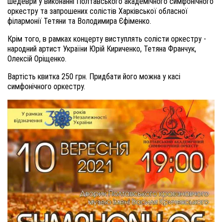
шедеври у виконанні Полтавського академічного симфонічного
оркестру та запрошених солістів Харківської обласної
філармонії Тетяни та Володимира Єфіменко.
Крім того, в рамках концерту виступлять солісти оркестру -
народний артист України Юрій Кириченко, Тетяна Франчук,
Олексій Оріщенко.
Вартість квитка 250 грн. Придбати його можна у касі
симфонічного оркестру.