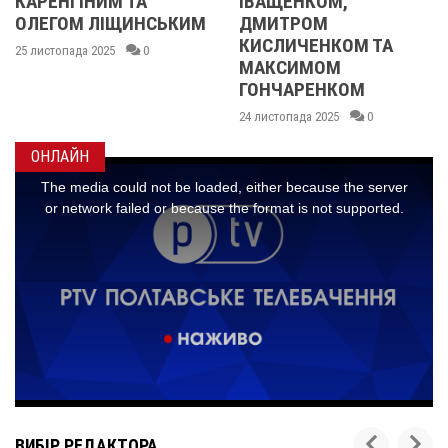
ІВАЩЕНКОМ,
М
ДМИТРОМ
КИСЛИЧЕНКОМ ТА
МАКСИМОМ
ГОНЧАРЕНКОМ
24 листопада 2025
0
ОНЛАЙН
ВИБІР РЕДАКТОРА