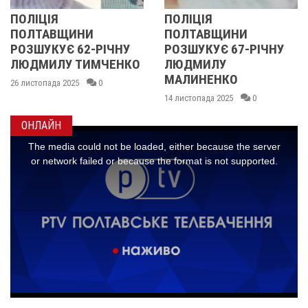
Я
ПОЛІЦІЯ
У ПОЛТ
ВЩИНИ
ПОЛТАВЩИНИ
ОБЛАС
УЄ 62-РІЧНУ
РОЗШУКУЄ 67-РІЧНУ
РОЗШУ
ЛУ ТИМЧЕНКО
ЛЮДМИЛУ
РІЧНУ 
МАЛИНЕНКО
да 2025
0
14 листопа
14 листопада 2025
0
ОНЛАЙН