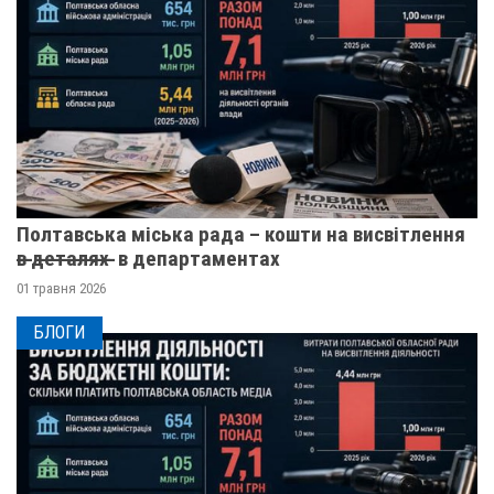
Полтавська міська рада – кошти на висвітлення
в̶ ̶д̶е̶т̶а̶л̶я̶х̶ ̶ в департаментах
01 травня 2026
БЛОГИ