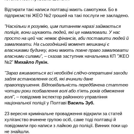
Відтирати такі написи полтавці мають самотужки. Бо в
підприємстві ЖЕО №2 грошей на такі послуги не закладено.
"Наскільки я розумію, цим питанням наразі займається
поліція, вони шукають людей, які це намалювали. У нас
просто на цей час немає фінансів, аби поставити людей й
замалювати. На сьогоднішній момент мешканці є
власниками будинку, вони мають повне право замалювати
власними силами",
– сказав заступник начальника КП "ЖЕО
№2"
Михайло Лукін.
"Зараз вживаються всі необхідні слідчо-оперативні заходи
задля встановлення осіб, які вчинили дане
правопорушення. Відповідальність передбачена статтею
чотири роки позбавлення волі або п'ять років обмеження
волі",
– повідомив інспектор районного управління
національної поліції у Полтаві
Василь Зуб.
23 вересня кримінальне провадження відкрили за статей
хуліганство вчинене групою осіб, саме тоді полтавці й
повідомили про написи з лайкою до поліції. Винних поки що
не знайшли.