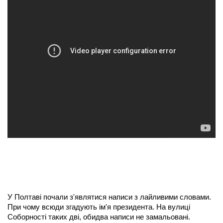
У Полтаві почали з'являтися написи з лайливими словами.
При чому всюди згадують ім'я президента. На вулиці
Соборності таких дві, обидва написи не замальовані.