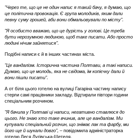
"Через те, що це не один напис я такий бачу, я думаю, що
це політична провокація. Є група молодиків, яким дали
певну суму грошей, аби вони обмальовували по місту".
"Я особисто вважаю, що це дурість у голові. Це треба
бути нерозумною людиною, щоб таке писати. Або просто
людині нічим зайнятися".
Подібні написи є й в інших частинах міста.
"Це вандалізм. Історична частина Полтави, а такі написи.
Думаю, що це молодь, яка не свідома, їм копієчку дали й
вони пішли писати".
А от біля цього готелю на вулиці Гагаріна частину напису
стерли самі працівники закладу. Відтирали півтори години
спеціальним розчином.
"Я бачила у Полтаві ці написи, негативно ставлюся до
цього. Не знаю хто таке вчинив, але це вандалізм. Ми
купували спеціальний розчин, що знімає лак та фарбу, ми
його ще й шукали довго",
– повідомила адміністраторка
готелю Леся Лугівська-Шетеля.