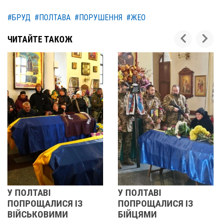
#БРУД
#ПОЛТАВА
#ПОРУШЕННЯ
#ЖЕО
ЧИТАЙТЕ ТАКОЖ
У ПОЛТАВІ
РЕВОЛЮЦІЯ ГІДН
З
ПОПРОЩАЛИСЯ ІЗ
2013 ОЧИМА
БІЙЦЯМИ
УЧАСНИЦІ