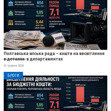
Полтавська міська рада – кошти на висвітлення
в̶ ̶д̶е̶т̶а̶л̶я̶х̶ ̶ в департаментах
01 травня 2026
БЛОГИ