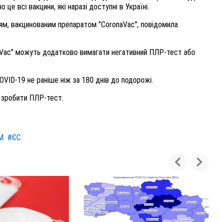
це всі вакцини, які наразі доступні в Україні.
м, вакцинованим препаратом "CoronaVac", повідомила
naVac" можуть додатково вимагати негативний ПЛР-тест або
OVID-19 не раніше ніж за 180 днів до подорожі.
о зробити ПЛР-тест.
М
#ЄС