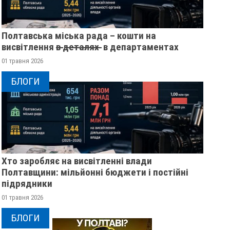
Полтавська міська рада – кошти на
висвітлення в̶ ̶д̶е̶т̶а̶л̶я̶х̶ ̶ в департаментах
01 травня 2026
БЛОГИ
Хто заробляє на висвітленні влади
Полтавщини: мільйонні бюджети і постійні
підрядники
01 травня 2026
БЛОГИ