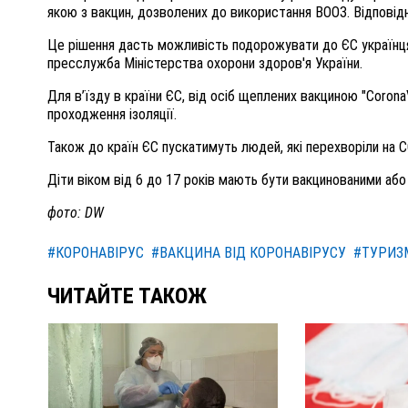
якою з вакцин, дозволених до використання ВООЗ. Відповідно 
Це рішення дасть можливість подорожувати до ЄС українця
пресслужба Міністерства охорони здоров'я України.
Для в’їзду в країни ЄС, від осіб щеплених вакциною "Coro
проходження ізоляції.
Також до країн ЄС пускатимуть людей, які перехворіли на C
Діти віком від 6 до 17 років мають бути вакцинованими аб
фото: DW
#КОРОНАВІРУС
#ВАКЦИНА ВІД КОРОНАВІРУСУ
#ТУРИЗ
ЧИТАЙТЕ ТАКОЖ