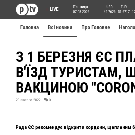
Пʼятниця
USD
EUR
LIVE
07.08.2026
44.7626
51.6717
1
Головна
Всі новини
Про Головне
Нагол
З 1 БЕРЕЗНЯ ЄС П
В'ЇЗД ТУРИСТАМ,
ВАКЦИНОЮ "CORO
23 лютого 2022
0
Рада ЄС рекомендує відкрити кордони, щепленим 