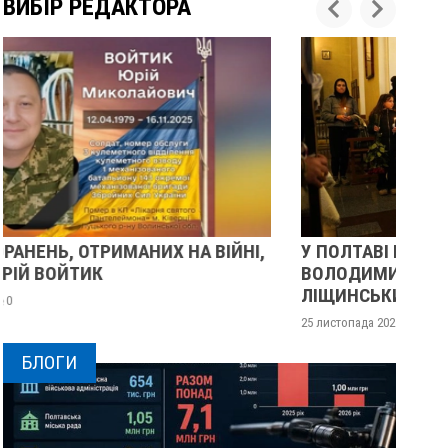
ВИБІР РЕДАКТОРА
У ПОЛТАВІ ПОПРОЩАЛИСЯ ІЗ ВІЙСЬКОВИМИ
ВОЛОДИМИРОМ КАРЕНГІНИМ ТА ОЛЕГОМ
ЛІЩИНСЬКИМ
2
25 листопада 2025
0
БЛОГИ