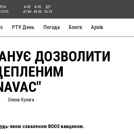
PLN
A-92
A-95
ДП
2.0191
47.84
49.30
53.74
ос
PTV День
Погода
Блоги
Aрхів
ЛАНУЄ ДОЗВОЛИТИ
 ЩЕПЛЕНИМ
NAVAC"
Олена Кулага
будь-якою схваленою ВООЗ вакциною.