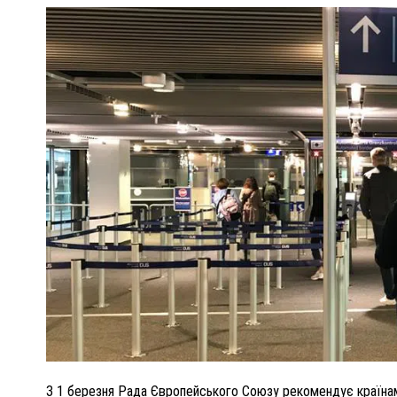
ПОЛІЦІЯ ПОЛТАВЩИНИ РОЗШУКУЄ 62-РІЧНУ
ЛЮДМИЛУ ТИМЧЕНКО
НКОМ
26 листопада 2025
0
З 1 березня Рада Європейського Союзу рекомендує країнам