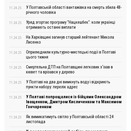
У Полтавській області вантажівка на смерть збила 48-
11.24.25
річного чоловіка
Уряд згортає програму "Нацкешбек": коли українці
11.24.25
отримають останні виплати
На Харківщині загинув старший лейтенант Микола
11.24.25
Лисенко
Оприлюднили культурно-мистецькі події в Полтаві
11.24.25
цього тижня
Смертельна ДТП на Полтавщині легковик з‘їхав в
11.24.25
кювет та врізався у дерево
У Полтаві на два дні вимкнуть воду і відкриють
11.24.25
пункти набору: перелік адрес
У Полтаві попрощалися із бійцями Олександром
11.24.25
Іващенком, Дмитром Кисличенком та Максимом
Гончаренком
Як вимикатимуть світло у Полтавській області 24
11.24.25
листопада