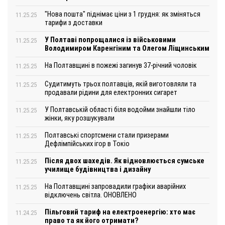
"Нова пошта" піднімає ціни з 1 грудня: як зміняться
11.25.25
тарифи з доставки
У Полтаві попрощалися із військовими
11.25.25
Володимиром Каренгіним та Олегом Ліщинським
На Полтавщині в пожежі загинув 37-річний чоловік
11.25.25
Судитимуть трьох полтавців, якій виготовляли та
11.25.25
продавали рідини для електронних сигарет
У Полтавській області біля водойми знайшли тіло
11.25.25
жінки, яку розшукували
Полтавські спортсмени стали призерами
11.25.25
Дефлімпійських ігор в Токіо
Після двох шахедів. Як відновлюється сумське
11.25.25
училище будівництва і дизайну
На Полтавщині запровадили графіки аварійних
11.25.25
відключень світла. ОНОВЛЕНО
Пільговий тариф на електроенергію: хто має
11.24.25
право та як його отримати?