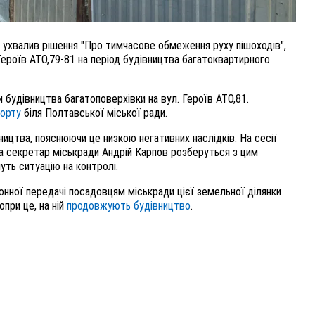
 ухвалив рішення "Про тимчасове обмеження руху пішоходів",
ероїв АТО,79-81 на період будівництва багатоквартирного
и будівництва багатоповерхівки на вул. Героїв АТО,81.
порту
біля Полтавської міської ради.
ицтва, пояснюючи це низкою негативних наслідків. На сесії
та секретар міськради Андрій Карпов розберуться з цим
уть ситуацію на контролі.
онної передачі посадовцям міськради цієї земельної ділянки
Попри це, на ній
продовжують будівництво
.