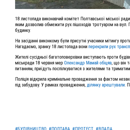
18 листопада виконавчий комітет Полтавської міської ради
яким дозволив обмежити рух пішоходів тротуаром на вул. Г
будинку.
На засіданні виконкому були присутні учасники мітингу прот
Нагадаємо, зранку 18 листопада вони
перекрили рух транс
Жителі сусідньої багатоповерхівки виступають проти будівн
міськради 18 червня мер
Олександр Мамай обіцяв
, що він 
питанням, приїдуть поспілкуватися з жителями та триматим
Поліція відкрила кримінальне провадження за фактом незак
під забудову. У рамках провадження,
ділянку арештували
. 
#БУДІВНИЦТВО
#ПОЛТАВА
#ПРОТЕСТ
#ВЛАДА