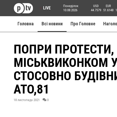
Понеділок
USD
EUR
LIVE
10.08.2026
44.7579
51.6148
1
Головна
Всі новини
Про Головне
Нагол
ПОПРИ ПРОТЕСТИ,
МІСЬКВИКОНКОМ 
СТОСОВНО БУДІВН
АТО,81
18 листопада 2021
0