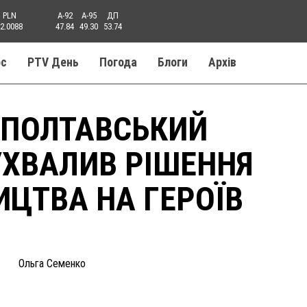
PLN
A-92
A-95
ДП
2.0088
47.84
49.30
53.74
ос
PTV День
Погода
Блоги
Aрхів
 ПОЛТАВСЬКИЙ
УХВАЛИВ РІШЕННЯ
ИЦТВА НА ГЕРОЇВ
Ольга Семенко