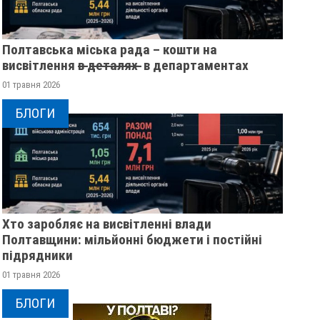
Полтавська міська рада – кошти на
висвітлення в̶ ̶д̶е̶т̶а̶л̶я̶х̶ ̶ в департаментах
01 травня 2026
БЛОГИ
Хто заробляє на висвітленні влади
Полтавщини: мільйонні бюджети і постійні
підрядники
01 травня 2026
БЛОГИ