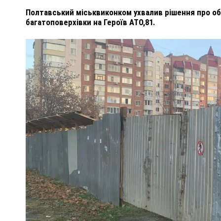
Полтавський міськвиконком ухвалив рішення про об
багатоповерхівки на Героїв АТО,81.
ПОЛІЦІЯ ПОЛТАВЩИНИ РОЗШУКУЄ 62-РІЧНУ
ЛЮДМИЛУ ТИМЧЕНКО
ОМ
26 листопада 2025
0