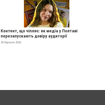
Контент, що чіпляє: як медіа у Полтаві
перезапускають довіру аудиторії
30 березня 2026
ЖІНКА ШТОВХНУЛА
ПОЛТАВСЬКИМ ШК
ТЦКАШНИКА ПІД МАШИНУ -
ВРУЧИЛИ ПЕРШІ
МАШИНА НАЇХАЛА ЙОМУ НА
ПОСВІДЧЕННЯ ОМ
НОГУ
20 листопада 2025
0
21 листопада 2025
0