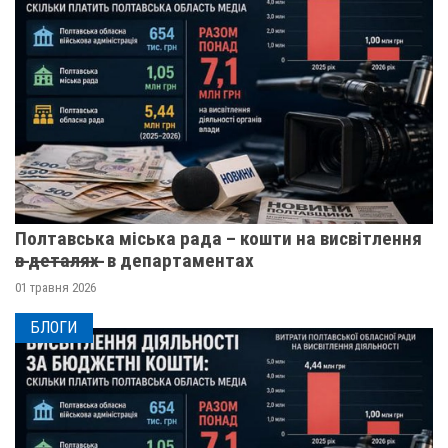
Полтавська міська рада – кошти на висвітлення
в̶ ̶д̶е̶т̶а̶л̶я̶х̶ ̶ в департаментах
01 травня 2026
БЛОГИ