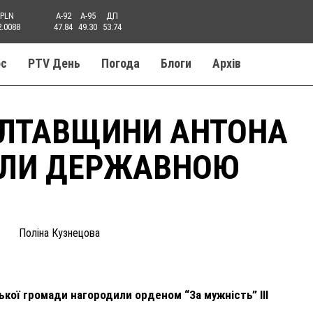
PLN
A-92
A-95
ДП
2.0088
47.84
49.30
53.74
ос
PTV День
Погода
Блоги
Aрхів
ОЛТАВЩИНИ АНТОНА
ИЛИ ДЕРЖАВНОЮ
Поліна Кузнецова
кої громади нагородили орденом “За мужність” ІІІ