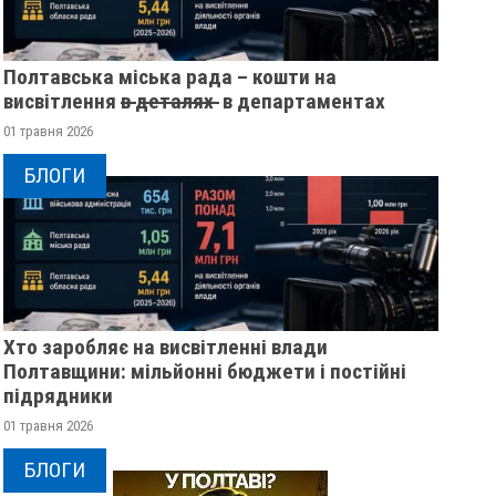
Полтавська міська рада – кошти на
висвітлення в̶ ̶д̶е̶т̶а̶л̶я̶х̶ ̶ в департаментах
01 травня 2026
БЛОГИ
Хто заробляє на висвітленні влади
Полтавщини: мільйонні бюджети і постійні
підрядники
01 травня 2026
БЛОГИ