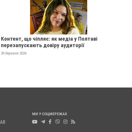
Контент, що чіпляє: як медіа у Полтаві
1000 ТІЛ: УКРАЇНА ОТРИМАЛА
ЗВАННЯ ГЕРОЯ УКР
перезапускають довіру аудиторії
РЕПАТРІЙОВАНІ ОСТАНКИ
НАВІКИ 31-РІЧНОГО
30 березня 2026
ПЕТИЦІЯ ПАМʼЯТІ 
20 листопада 2025
0
ШАВРАНСЬКОГО
19 листопада 2025
0
МИ У СОЦМЕРЕЖАХ
ЛАВ