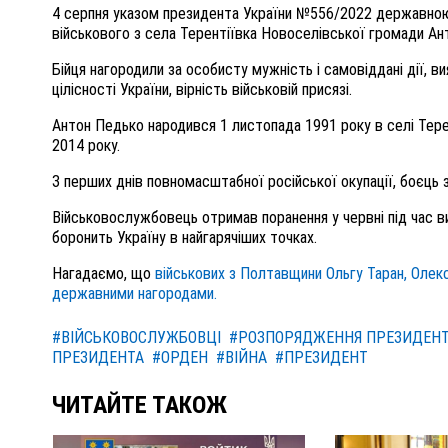
4 серпня указом президента України №556/2022
державно
військового
з
сел
а
Терентіївка
Новоселівськ
ої
громад
и
Ан
Бійця нагородили з
а особисту мужність і самовіддані дії, в
цілісності України, вірність військовій присязі.
Антон Педько народився 1 листопада 1991 року в селі Тере
2014 року.
З перших днів повномасштабної російської окупації,
боєць
Військовослужбовець отримав
поранен
ня
у червні під час в
боронить Україну в найгарячіших точках.
Нагадаємо, що
військових з Полтавщини Ольгу Таран, Оле
державними нагородами.
#ВІЙСЬКОВОСЛУЖБОВЦІ
#РОЗПОРЯДЖЕННЯ ПРЕЗИДЕН
ПРЕЗИДЕНТА
#ОРДЕН
#ВІЙНА
#ПРЕЗИДЕНТ
ЧИТАЙТЕ ТАКОЖ