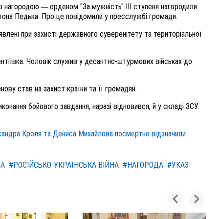
ю
нагород
ою
орден
ом
"За мужність" ІІІ ступеня
нагородили
—
тона Педька.
Про це повідомили у пресслужбі громади.
иявлені при захисті державного суверенітету та територіальної
нтіївка
. Чоловік с
лужив у десантно-штурмових військах до
знову став на захист країни та її громадян.
иконання бойового завдання, наразі відновився, й у складі ЗСУ
ксандра Кроля та Дениса Михайлова посмертно відзначили
ТА
#РОСІЙСЬКО-УКРАЇНСЬКА ВІЙНА
#НАГОРОДА
#УКАЗ