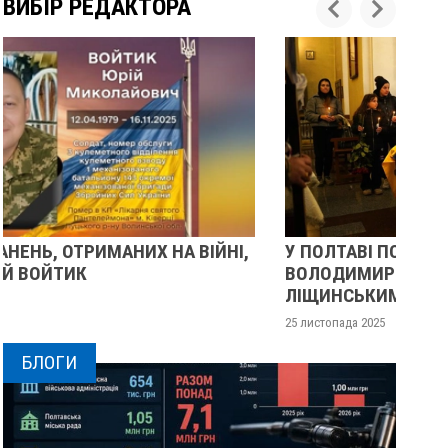
ВИБІР РЕДАКТОРА
У ПОЛТАВІ ПОПРОЩАЛИСЯ ІЗ ВІЙСЬКОВИМИ
ПІ
ВОЛОДИМИРОМ КАРЕНГІНИМ ТА ОЛЕГОМ
С
ЛІЩИНСЬКИМ
25 
25 листопада 2025
0
БЛОГИ