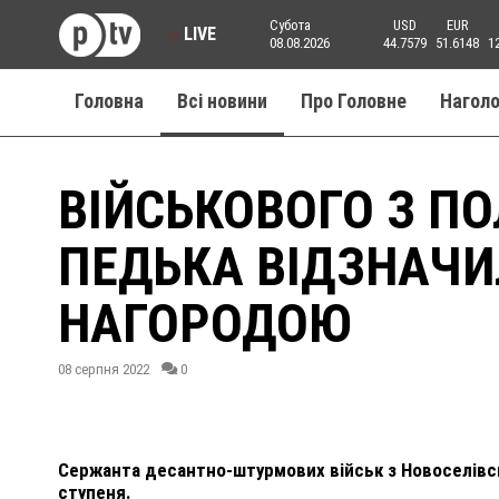
Субота
USD
EUR
LIVE
08.08.2026
44.7579
51.6148
1
Головна
Всі новини
Про Головне
Нагол
ВІЙСЬКОВОГО З П
ПЕДЬКА ВІДЗНАЧ
НАГОРОДОЮ
08 серпня 2022
0
Сержанта десантно-штурмових військ з Новоселівсь
ступеня.