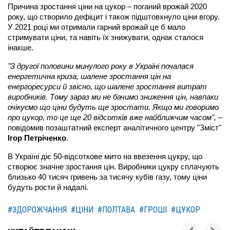
Причина зростання ціни на цукор – поганий врожай 2020
року, що створило дефіцит і також підштовхнуло ціни вгору.
У 2021 році ми отримали гарний врожай це б мало
стримувати ціни, та навіть їх знижувати, однак сталося
інакше.
"З другої половини минулого року в Україні почалася
енергетична криза, шалене зростання цін на
енергоресурси й звісно, що шалене зростання витрат
виробників. Тому зараз ми не бачимо зниження цін, навпаки
очікуємо що ціни будуть ще зростати. Якщо ми говоримо
про цукор, то це ще 20 відсотків вже найближчим часом",
–
повідомив позаштатний експерт аналітичного центру "Зміст"
Ігор Петріченко
.
В Україні діє 50-відсоткове мито на ввезення цукру, що
створює значне зростання цін. Виробники цукру сплачують
близько 40 тисяч гривень за тисячу кубів газу, тому ціни
будуть рости й надалі.
#ЗДОРОЖЧАННЯ
#ЦІНИ
#ПОЛТАВА
#ГРОШІ
#ЦУКОР