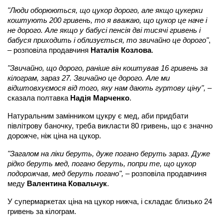
"Люди оборюються, що цукор дорого, але якщо цукерки
коштують 200 гривень, то я вважаю, що цукор це наче і
не дорого. Але якщо у бабусі пенсія дві тисячі гривень і
бабуся приходить і облизується, то звичайно це дорого"
,
– розповіла продавчиня
Наталія Козлова
.
"Звичайно, що дорого, раніше він коштував 16 гривень за
кілограм, зараз 27. Звичайно це дорого. Але ми
відштовхуємося від того, яку нам дають гуртову ціну",
–
сказала полтавка
Надія Марченко
.
Натуральним замінником цукру є мед, аби придбати
півлітрову баночку, треба викласти 80 гривень, що є значно
дорожче, ніж ціна на цукор.
"Загалом на ліки беруть, дуже погано беруть зараз. Дуже
рідко беруть мед, погано беруть, попри те, що цукор
подорожчав, мед беруть погано",
– розповіла продавчиня
меду
Валентина Ковальчук
.
У супермаркетах ціна на цукор нижча, і складає близько 24
гривень за кілограм.