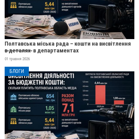
Полтавська міська рада – кошти на висвітлення
в̶ ̶д̶е̶т̶а̶л̶я̶х̶ ̶ в департаментах
01 травня 2026
БЛОГИ