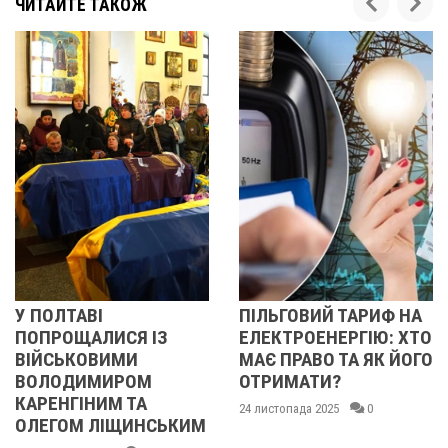
ЧИТАЙТЕ ТАКОЖ
ПІЛЬГОВИЙ ТАРИФ НА
У ПОЛТАВІ
З
ЕЛЕКТРОЕНЕРГІЮ: ХТО
ПОПРОЩАЛИСЯ І
МАЄ ПРАВО ТА ЯК ЙОГО
БІЙЦЯМИ
ОТРИМАТИ?
ОЛЕКСАНДРОМ
ІВАЩЕНКОМ,
24 листопада 2025
0
ЬКИМ
ДМИТРОМ
КИСЛИЧЕНКОМ Т