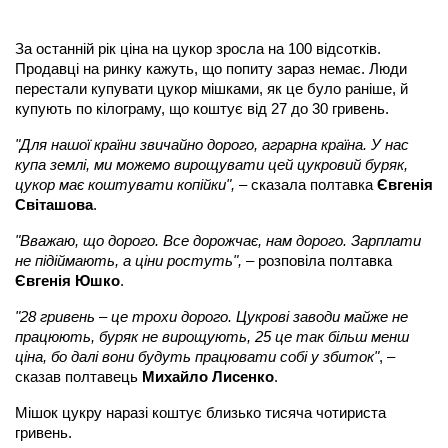
За останній рік ціна на цукор зросла на 100 відсотків.
Продавці на ринку кажуть, що попиту зараз немає. Люди
перестали купувати цукор мішками, як це було раніше, й
купують по кілограму, що коштує від 27 до 30 гривень.
"Для нашої країни звичайно дорого, аграрна країна. У нас
купа землі, ми можемо вирощувати цей цукровий буряк,
цукор має коштувати копійки",
– сказала полтавка
Євгенія
Світашова
.
"Вважаю, що дорого. Все дорожчає, нам дорого. Зарплати
не підіймають, а ціни ростуть", –
розповіла полтавка
Євгенія Юшко
.
"28 гривень – це трохи дорого. Цукрові заводи майже не
працюють, буряк не вирощують, 25 це так більш менш
ціна, бо далі вони будуть працювати собі у збиток"
, –
сказав полтавець
Михайло Лисенко
.
Мішок цукру наразі коштує близько тисяча чотириста
гривень.