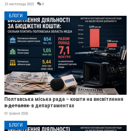
25 листопада 2025
0
БЛОГИ
Полтавська міська рада – кошти на висвітлення
в̶ ̶д̶е̶т̶а̶л̶я̶х̶ ̶ в департаментах
01 травня 2026
БЛОГИ