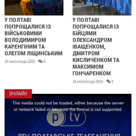
У ПОЛТАВІ
РЕВОЛЮЦІЯ ГІДНО
ПОПРОЩАЛИСЯ ІЗ
2013 ОЧИМА
БІЙЦЯМИ
УЧАСНИЦІ
ОЛЕКСАНДРОМ
21 листопада 2025
ІВАЩЕНКОМ,
ЬКИМ
ДМИТРОМ
КИСЛИЧЕНКОМ ТА
МАКСИМОМ
ГОНЧАРЕНКОМ
24 листопада 2025
0
ОНЛАЙН