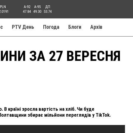
PLN
A-92
A-95
ДП
2.0191
47.84
49.30
53.74
ос
PTV День
Погода
Блоги
Aрхів
ИНИ ЗА 27 ВЕРЕСНЯ
 В країні зросла вартість на хліб. Чи буде
олтавщини збирає мільйони переглядів у TikTok.