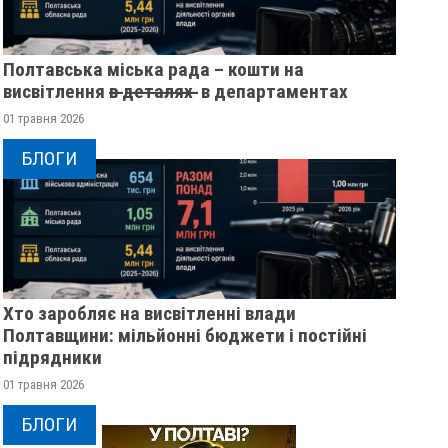
Полтавська міська рада – кошти на
висвітлення в̶ ̶д̶е̶т̶а̶л̶я̶х̶ ̶ в департаментах
01 травня 2026
БЛОГИ
ЖІНКА ШТОВХНУЛА
ПОЛТАВСЬКИМ ШК
Хто заробляє на висвітленні влади
ТЦКАШНИКА ПІД МАШИНУ -
ВРУЧИЛИ ПЕРШІ
Полтавщини: мільйонні бюджети і постійні
МАШИНА НАЇХАЛА ЙОМУ НА
ПОСВІДЧЕННЯ ОМБ
підрядники
НОГУ
20 листопада 2025
0
01 травня 2026
21 листопада 2025
0
БЛОГИ