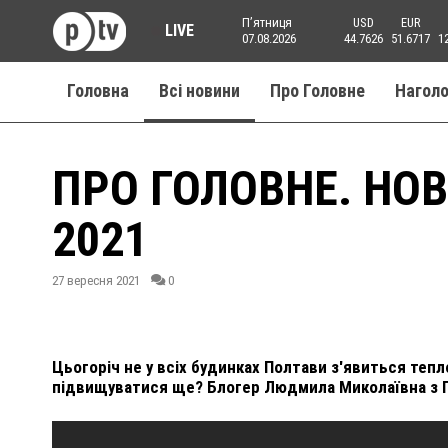
Пʼятниця
USD
EUR
LIVE
07.08.2026
44.7626
51.6717
1
Головна
Всі новини
Про Головне
Нагол
ПРО ГОЛОВНЕ. НОВ
2021
27 вересня 2021
0
Цьогоріч не у всіх будинках Полтави з'явиться тепло.
підвищуватися ще? Блогер Людмила Миколаївна з П