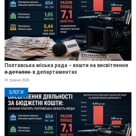
Полтавська міська рада – кошти на висвітлення
в̶ ̶д̶е̶т̶а̶л̶я̶х̶ ̶ в департаментах
01 травня 2026
БЛОГИ