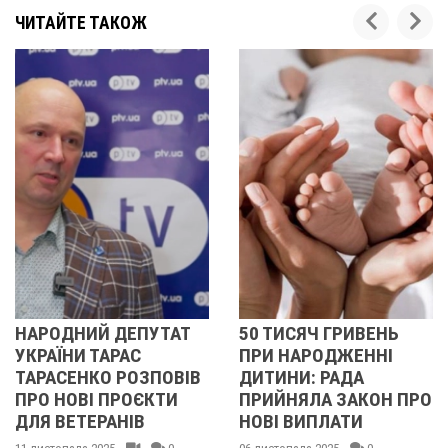
ЧИТАЙТЕ ТАКОЖ
АТ
50 ТИСЯЧ ГРИВЕНЬ
ДЕПУТАТ
ПРИ НАРОДЖЕННІ
ПОЛТАВСЬКОЇ
ОВІВ
ДИТИНИ: РАДА
МІСЬКРАДИ НЕ
И
ПРИЙНЯЛА ЗАКОН ПРО
ЗАДЕКЛАРУВАВ
НОВІ ВИПЛАТИ
ПОНАД 200 МЛН Г
КРИПТОВАЛЮТІ