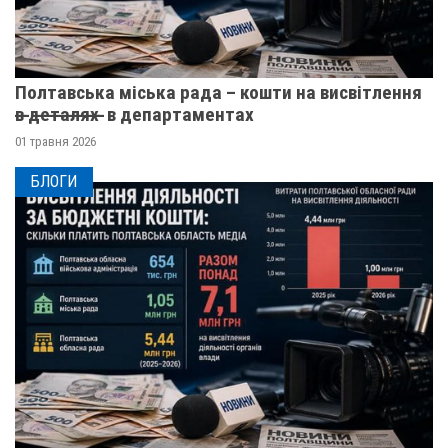
Полтавська міська рада – кошти на висвітлення
в̶ ̶д̶е̶т̶а̶л̶я̶х̶ ̶ в департаментах
01 травня 2026
БЛОГИ