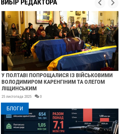
ВИБІР РЕДАКТОРА
 ПОЛТАВІ ПОПРОЩАЛИСЯ ІЗ ВІЙСЬКОВИМИ
ПІСЛ
ОЛОДИМИРОМ КАРЕНГІНИМ ТА ОЛЕГОМ
СУМС
ІЩИНСЬКИМ
25 лист
листопада 2025
0
БЛОГИ