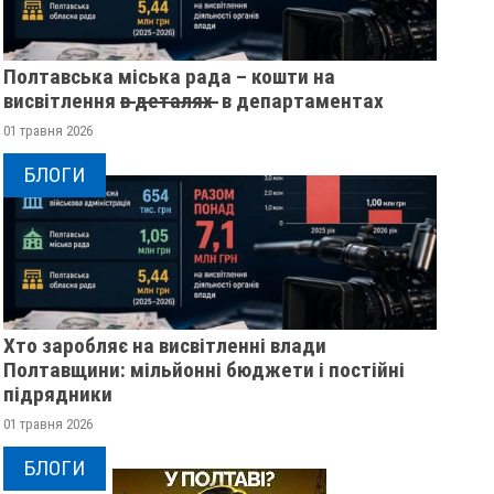
Полтавська міська рада – кошти на
висвітлення в̶ ̶д̶е̶т̶а̶л̶я̶х̶ ̶ в департаментах
01 травня 2026
БЛОГИ
Хто заробляє на висвітленні влади
Полтавщини: мільйонні бюджети і постійні
підрядники
01 травня 2026
БЛОГИ