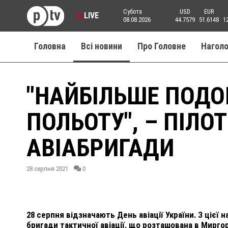
Субота
USD
EUR
LIVE
08.08.2026
44.7579
51.6148
1
Головна
Всі новини
Про Головне
Нагол
"НАЙБІЛЬШЕ ПОДО
ПОЛЬОТУ", – ПІЛО
АВІАБРИГАДИ
28 серпня 2021
0
28 серпня відзначають День авіації України. З цієї
бригади тактичної авіації, що розташована в Миргор