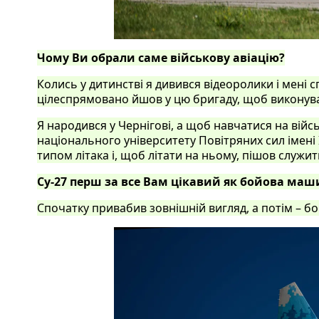
Чому Ви обрали саме військову авіацію?
Колись у дитинстві я дивився відеоролики і мені с
цілеспрямовано йшов у цю бригаду, щоб виконув
Я народився у Чернігові, а щоб навчатися на війс
національного університету Повітряних сил імені
типом літака і, щоб літати на ньому, пішов служи
Су-27 перш за все Вам цікавий як бойова маши
Спочатку привабив зовнішній вигляд, а потім – бо