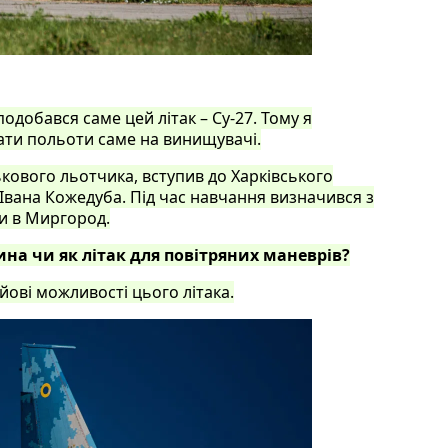
подобався саме цей літак – Су-27. Тому я
ати польоти саме на винищувачі.
ькового льотчика, вступив до Харківського
 Івана Кожедуба. Під час навчання визначився з
ти в Миргород.
на чи як літак для повітряних маневрів?
йові можливості цього літака.