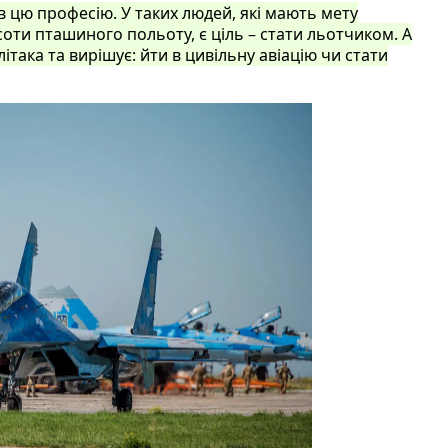
в цю професію. У таких людей, які мають мету
оти пташиного польоту, є ціль – стати льотчиком. А
така та вирішує: йти в цивільну авіацію чи стати