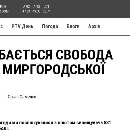
PLN
A-92
A-95
ДП
2.0088
47.84
49.30
53.74
ос
PTV День
Погода
Блоги
Aрхів
БАЄТЬСЯ СВОБОДА
Т МИРГОРОДСЬКОЇ
Ольга Семенко
 нагоди ми поспілкувалися з пілотом винищувача 831
оді.