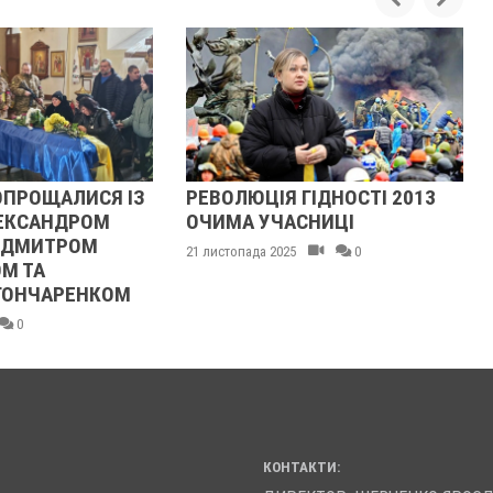
СЯ ІЗ
РЕВОЛЮЦІЯ ГІДНОСТІ 2013
ЖІНКА Ш
ОМ
ОЧИМА УЧАСНИЦІ
ТЦКАШНИК
М
МАШИНА Н
21 листопада 2025
0
НОГУ
КОМ
21 листопада 2
КОНТАКТИ: