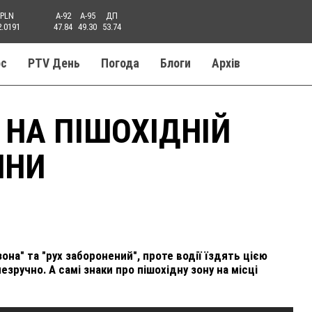
PLN
A-92
A-95
ДП
2.0191
47.84
49.30
53.74
ос
PTV День
Погода
Блоги
Aрхів
 НА ПІШОХІДНІЙ
ИНИ
она" та "рух заборонений", проте водії їздять цією
ручно. А самі знаки про пішохідну зону на місці