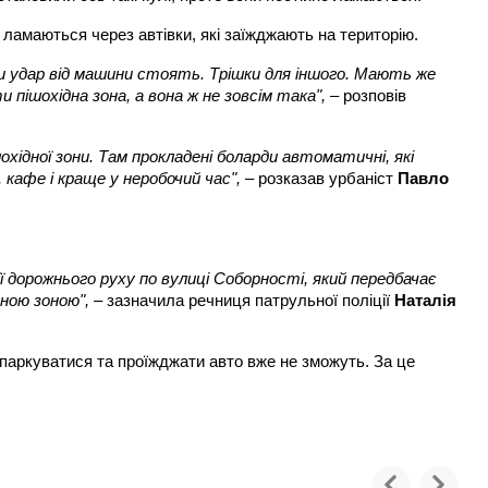
ї ламаються через автівки, які заїжджають на територію.
и удар від машини стоять. Трішки для іншого. Мають же
 пішохідна зона, а вона ж не зовсім така",
– розповів
хідної зони. Там прокладені боларди автоматичні, які
кафе і краще у неробочий час",
– розказав урбаніст
Павло
ції дорожнього руху по вулиці Соборності, який передбачає
ідною зоною",
– зазначила речниця патрульної поліції
Наталія
 паркуватися та проїжджати авто вже не зможуть. За це