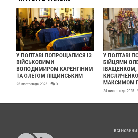
ОЛТАВІ ПОПРОЩАЛИСЯ ІЗ
У ПОЛТАВІ ПОПРОЩАЛИ
СЬКОВИМИ
БІЙЦЯМИ ОЛЕКСАНДР
ОДИМИРОМ КАРЕНГІНИМ
ІВАЩЕНКОМ, ДМИТРО
ОЛЕГОМ ЛІЩИНСЬКИМ
КИСЛИЧЕНКОМ ТА
МАКСИМОМ ГОНЧАРЕН
топада 2025
0
24 листопада 2025
0
ВСІ НОВИНИ