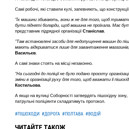
Самі робочі, які ставили кулі, запевняють, що конструкці
"Їх машини збивають, вони ж не для того, щоб тримат
бути підняті боларди, щоб машина не проїхала. Має бути
представник підрядної організації
Станіслав
.
"Там встановлені засоби для недопущення машин до пішо
мають відкриватися лише для завантаження магазинів, 
Васильєв
.
А самі знаки стоять на місці незаконно.
"На сьогодні до поліції не було подано проєкту організа
зміни в організації руху для того, щоб вважати її пішох
Костильова
.
А якщо на вулиці Соборності затвердять пішохідну зону,
патрульні поліціянти складатимуть протокол.
#ПІШОХОДИ
#ДОРОГА
#ПОЛТАВА
#ВОДІЙ
ЧИТАЙТЕ ТАКОЖ