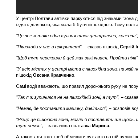
У центрі Полтави автівки паркуються під знаками "зона д
їздять ділянкою, яка мала б бути пішохідною. Тому пол
"Це все ж таки одна вулиця така центральна, красива"
"Пішоходи у нас в пріоритеті"
, – сказав пішохід
Сергій 
"Щоб тут перекрили й цей жах закінчився. Пройти ніяк"
"У всіх містах у центрі міста є пішохідна зона, на якій
пішохід
Оксана Кравченко
.
Самі водії вважають, що правил дорожнього руху не пор
"Так я ж зупинився не на пішохідній зоні, а тут"
, – сказа
"Немає, де поставити машину, дивіться",
– розповів вод
"Якщо це пішохідна зона, могли б поставити ще щось, 
тут немає",
– зазначила полтавка
Марина
.
А також для того, щоб обмежити рух авто на цій вулиці в