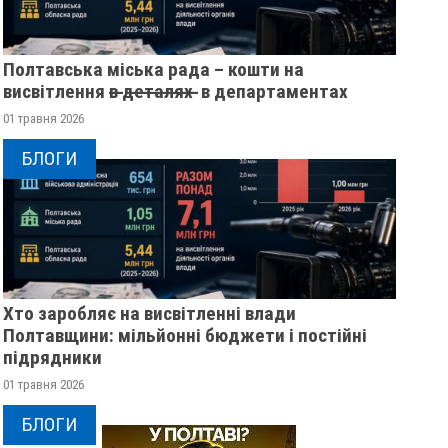
Полтавська міська рада – кошти на
висвітлення в̶ ̶д̶е̶т̶а̶л̶я̶х̶ ̶ в департаментах
01 травня 2026
БЛОГИ
Хто заробляє на висвітленні влади
Полтавщини: мільйонні бюджети і постійні
підрядники
01 травня 2026
БЛОГИ