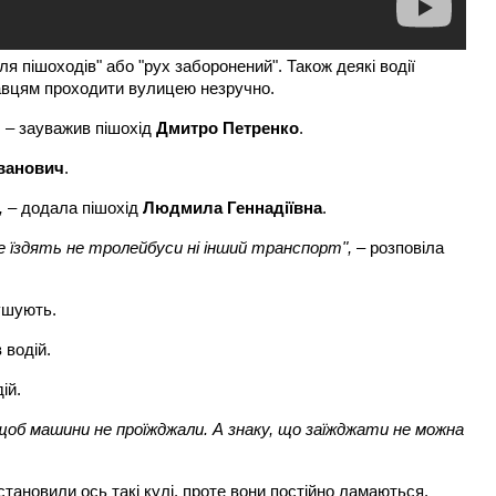
ля пішоходів" або "рух заборонений". Також деякі водії
тавцям проходити вулицею незручно.
,
– зауважив пішохід
Дмитро Петренко
.
Іванович
.
,
– додала пішохід
Людмила Геннадіївна
.
 не їздять не тролейбуси ні інший транспорт",
– розповіла
ушують.
в водій.
ій.
щоб машини не проїжджали. А знаку, що заїжджати не можна
становили ось такі кулі, проте вони постійно ламаються.