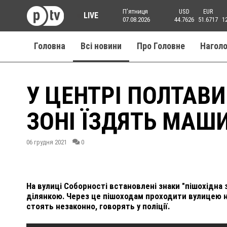
Пʼятниця
USD
EUR
LIVE
07.08.2026
44.7626
51.6717
1
Головна
Всі новини
Про Головне
Нагол
У ЦЕНТРІ ПОЛТАВИ
ЗОНІ ЇЗДЯТЬ МАШ
06 грудня 2021
0
На вулиці Соборності встановлені знаки "пішохідна з
ділянкою. Через це пішоходам проходити вулицею нез
стоять незаконно, говорять у поліції.