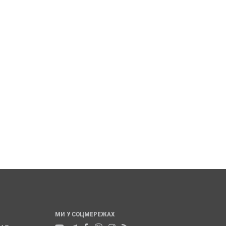
ТОВХНУЛА
ПОЛТАВСЬКИМ ШКОЛЯРАМ
А ПІД МАШИНУ -
ВРУЧИЛИ ПЕРШІ
АЇХАЛА ЙОМУ НА
ПОСВІДЧЕННЯ ОМБУДСМАНІВ
20 листопада 2025
0
025
0
МИ У СОЦМЕРЕЖАХ