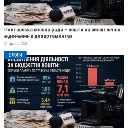
Полтавська міська рада – кошти на висвітлення
в̶ ̶д̶е̶т̶а̶л̶я̶х̶ ̶ в департаментах
01 травня 2026
БЛОГИ