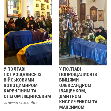
У ПОЛТАВІ
РЕВОЛЮЦІЯ 
СЯ ІЗ
ПОПРОЩАЛИСЯ ІЗ
2013 ОЧИМ
МИ
БІЙЦЯМИ
УЧАСНИЦІ
РОМ
ОЛЕКСАНДРОМ
21 листопада 2025
 ТА
ІВАЩЕНКОМ,
ЩИНСЬКИМ
ДМИТРОМ
КИСЛИЧЕНКОМ ТА
0
МАКСИМОМ