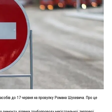
-РІЧНУ
ВНАСЛІДОК ПОРАНЕНЬ, ОТРИМАНИХ НА В
ПОМЕР ВОЇН ЮРІЙ ВОЙТИК
25 листопада 2025
0
засобів до 17 червня на провулку Романа Шухевича. Про це
го ремонту ділянки трубопроводу магістральної теплової