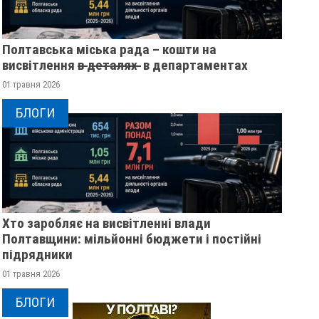
Полтавська міська рада – кошти на
висвітлення в̶ ̶д̶е̶т̶а̶л̶я̶х̶ ̶ в департаментах
01 травня 2026
БЛОГИ
Хто заробляє на висвітленні влади
Полтавщини: мільйонні бюджети і постійні
підрядники
РЕВОЛЮЦІЯ ГІДНОСТІ 2013
ЖІНКА ШТОВХНУЛ
01 травня 2026
ОЧИМА УЧАСНИЦІ
ТЦКАШНИКА ПІД М
БЛОГИ
МАШИНА НАЇХАЛА 
21 листопада 2025
0