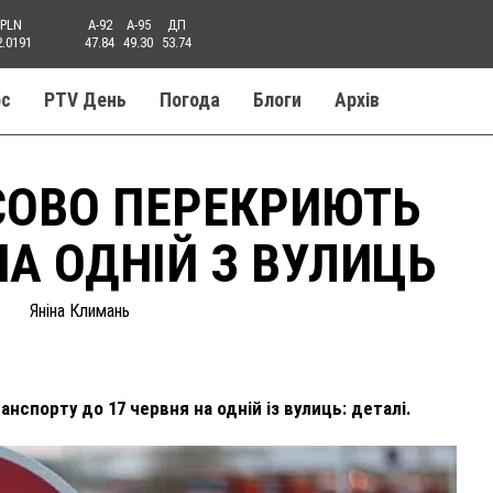
PLN
A-92
A-95
ДП
2.0191
47.84
49.30
53.74
ос
PTV День
Погода
Блоги
Aрхів
СОВО ПЕРЕКРИЮТЬ
А ОДНІЙ З ВУЛИЦЬ
Яніна Климань
нспорту до 17 червня на одній із вулиць: деталі.