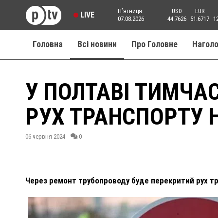
Пʼятниця
USD
EUR
LIVE
07.08.2026
44.7626
51.6717
1
Головна
Всі новини
Про Головне
Нагол
У ПОЛТАВІ ТИМЧА
РУХ ТРАНСПОРТУ Н
06 червня 2024
0
Через ремонт трубопроводу буде перекритий рух тра