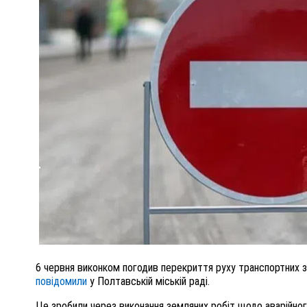
ЦЯМИ
ПОЛІЦІЯ ПОЛТАВЩИНИ РОЗШУКУЄ 62
ТРОМ
ЛЮДМИЛУ ТИМЧЕНКО
НЧАРЕНКОМ
26 листопада 2025
0
6 червня виконком погодив перекриття руху транспортних 
повідомили
у Полтавській міській раді.
Це зробили через виконання земляних робіт щодо аварійно