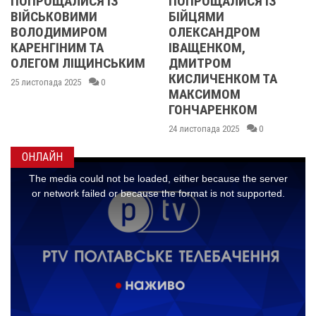
ПОПРОЩАЛИСЯ ІЗ
ПОПРОЩАЛИСЯ ІЗ
ВІЙСЬКОВИМИ
БІЙЦЯМИ
ВОЛОДИМИРОМ
ОЛЕКСАНДРОМ
2
АРЕНГІНИМ ТА
ІВАЩЕНКОМ,
ОЛЕГОМ ЛІЩИНСЬКИМ
ДМИТРОМ
КИСЛИЧЕНКОМ ТА
5 листопада 2025
0
МАКСИМОМ
ГОНЧАРЕНКОМ
24 листопада 2025
0
ОНЛАЙН