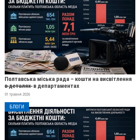
Полтавська міська рада – кошти на висвітлення
в̶ ̶д̶е̶т̶а̶л̶я̶х̶ ̶ в департаментах
01 травня 2026
БЛОГИ