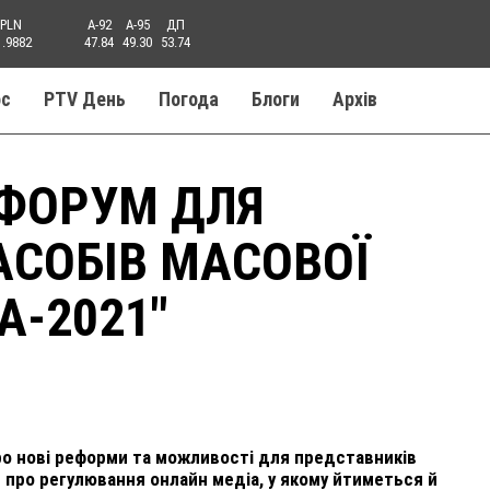
PLN
A-92
A-95
ДП
1.9882
47.84
49.30
53.74
ос
PTV День
Погода
Блоги
Aрхів
 ФОРУМ ДЛЯ
АСОБІВ МАСОВОЇ
А-2021"
про нові реформи та можливості для представників
н про регулювання онлайн медіа, у якому йтиметься й