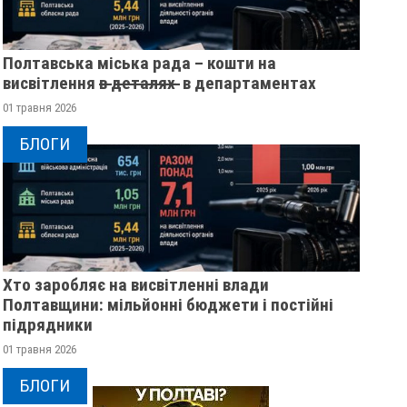
Полтавська міська рада – кошти на
висвітлення в̶ ̶д̶е̶т̶а̶л̶я̶х̶ ̶ в департаментах
01 травня 2026
БЛОГИ
Хто заробляє на висвітленні влади
Полтавщини: мільйонні бюджети і постійні
підрядники
ЖІНКА ШТОВХНУЛА
ПОЛТАВСЬКИМ ШК
01 травня 2026
ТЦКАШНИКА ПІД МАШИНУ -
ВРУЧИЛИ ПЕРШІ
БЛОГИ
МАШИНА НАЇХАЛА ЙОМУ НА
ПОСВІДЧЕННЯ ОМ