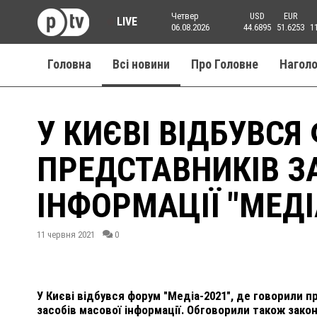
Четвер
USD
EUR
LIVE
06.08.2026
44.6895
51.6253
1
Головна
Всі новини
Про Головне
Нагол
У КИЄВІ ВІДБУВСЯ
ПРЕДСТАВНИКІВ З
ІНФОРМАЦІЇ "МЕДІ
11 червня 2021
0
У Києві відбувся форум "Медіа-2021", де говорили 
засобів масової інформації. Обговорили також зако