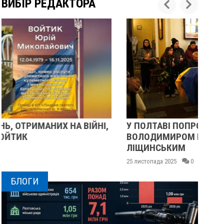
ВИБІР РЕДАКТОРА
У ПОЛТАВІ ПОПРОЩАЛИСЯ ІЗ ВІЙСЬКОВИМИ
ВОЛОДИМИРОМ КАРЕНГІНИМ ТА ОЛЕГОМ
ЛІЩИНСЬКИМ
2
25 листопада 2025
0
БЛОГИ