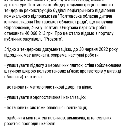
архітектури Полтавської облдержадміністрації оголосив
тендер на реконструкцію будівлі педіатричного відділення
комунального підприємства "Полтавська обласна дитяча
клінічна лікарня Полтавської обласної ради", що на вулиці
Європейській, 46-а у Полтаві. Очікувана вартість робіт
становить 46 068 213 грн. Про це стало відомо з порталу
публічних закупівель "Prozorro".
Згідно з тендерною документацією, до 30 червня 2022 року
підрядник має виконати, зокрема, наступні роботи:
- улаштувати підлогу з керамічних плиток, стіни (обклеювання
штучною шкірою поліуретанових м'яких протекторів у вигляді
оболонки) та стелю;
- встановити металопластикові двері та вікна;
- улаштувати водопостачання і каналізацію;
- встановити системи опалення і вентиляції;
- здійснити монтаж світильників, вимикачів, штепсельних
розеток, проводів і кабелів.