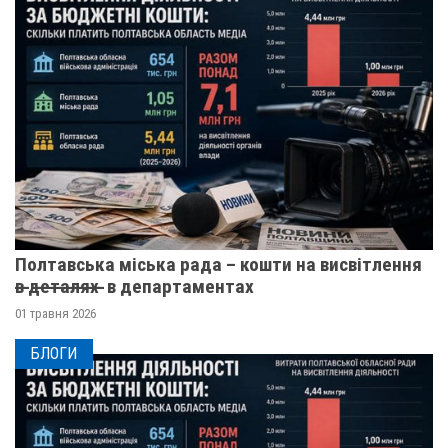
Полтавська міська рада – кошти на висвітлення
в̶ ̶д̶е̶т̶а̶л̶я̶х̶ ̶ в департаментах
01 травня 2026
БЛОГИ