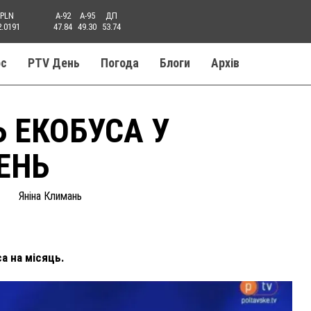
PLN
A-92
A-95
ДП
2.0191
47.84
49.30
53.74
ос
PTV День
Погода
Блоги
Aрхів
 ЕКОБУСА У
ЕНЬ
Яніна Климань
а на місяць.