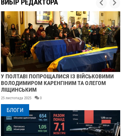
ВИБІР РЕДАКТОРА
У ПОЛТАВІ ПОПРОЩАЛИСЯ ІЗ ВІЙСЬКОВИМИ
ПІ
ВОЛОДИМИРОМ КАРЕНГІНИМ ТА ОЛЕГОМ
СУ
ЛІЩИНСЬКИМ
25 
25 листопада 2025
0
БЛОГИ