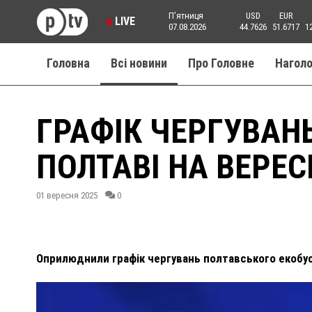
Пʼятниця
USD
EUR
LIVE
07.08.2026
44.7626
51.6717
1
Головна
Всі новини
Про Головне
Нагол
ГРАФІК ЧЕРГУВАНЬ
ПОЛТАВІ НА ВЕРЕС
01 вересня 2025
0
Оприлюднили графік чергувань полтавського екобус