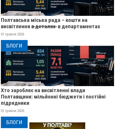
Полтавська міська рада – кошти на
висвітлення в̶ ̶д̶е̶т̶а̶л̶я̶х̶ ̶ в департаментах
01 травня 2026
БЛОГИ
Хто заробляє на висвітленні влади
Полтавщини: мільйонні бюджети і постійні
підрядники
01 травня 2026
БЛОГИ