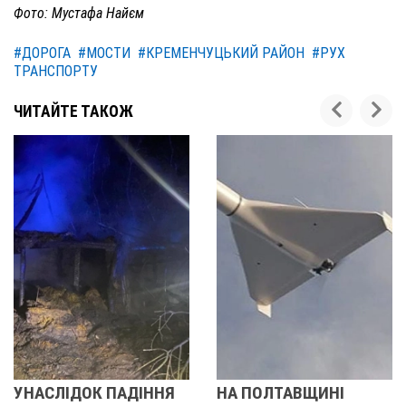
Фото: Мустафа Найєм
#ДОРОГА
#МОСТИ
#КРЕМЕНЧУЦЬКИЙ РАЙОН
#РУХ
ТРАНСПОРТУ
ЧИТАЙТЕ ТАКОЖ
ННЯ
НА ПОЛТАВЩИНІ
НА ПОЛТАВЩИНІ