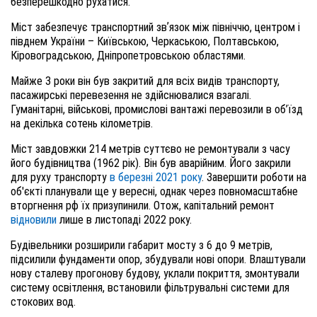
безперешкодно рухатися.
Міст забезпечує транспортний звʼязок між північчю, центром і
півднем України – Київською, Черкаською, Полтавською,
Кіровоградською, Дніпропетровською областями.
Майже 3 роки він був закритий для всіх видів транспорту,
пасажирські перевезення не здійснювалися взагалі.
Гуманітарні, військові, промислові вантажі перевозили в об’їзд
на декілька сотень кілометрів.
Міст завдовжки 214 метрів суттєво не ремонтували з часу
його будівництва (1962 рік). Він був аварійним. Його закрили
для руху транспорту
в березні 2021 року
. Завершити роботи на
об'єкті планували ще у вересні, однак через повномасштабне
вторгнення рф їх призупинили. Отож, капітальний ремонт
відновили
лише в листопаді 2022 року.
Будівельники розширили габарит мосту з 6 до 9 метрів,
підсилили фундаменти опор, збудували нові опори. Влаштували
нову сталеву прогонову будову, уклали покриття, змонтували
систему освітлення, встановили фільтрувальні системи для
стокових вод.