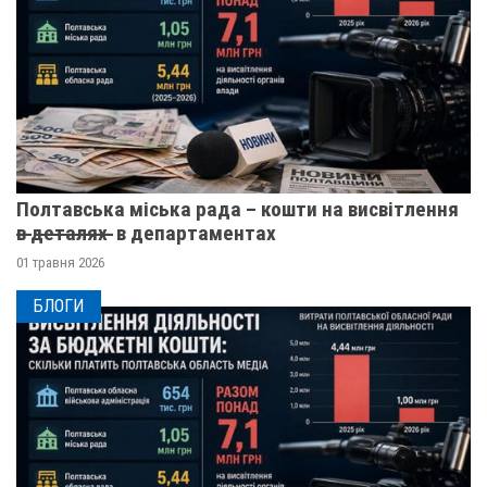
Полтавська міська рада – кошти на висвітлення
в̶ ̶д̶е̶т̶а̶л̶я̶х̶ ̶ в департаментах
01 травня 2026
БЛОГИ