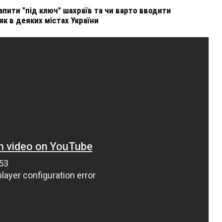
рапити "під ключ" шахраїв та чи варто вводити
як в деяких містах України
У ПОЛТАВІ ПОПРОЩАЛИСЯ ІЗ ВІЙСЬКОВИМИ
П
ВОЛОДИМИРОМ КАРЕНГІНИМ ТА ОЛЕГОМ
ЛІЩИНСЬКИМ
2
25 листопада 2025
0