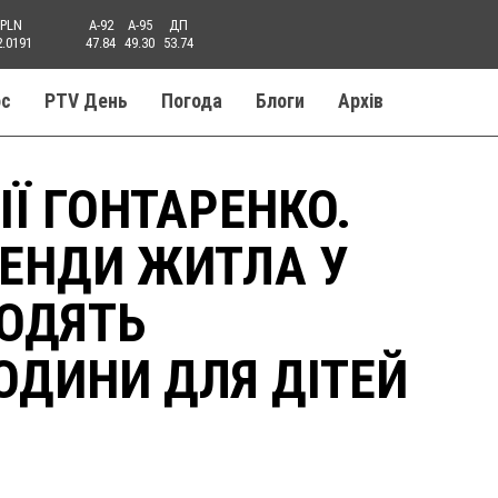
PLN
A-92
A-95
ДП
2.0191
47.84
49.30
53.74
ос
PTV День
Погода
Блоги
Aрхів
Ї ГОНТАРЕНКО.
ЕНДИ ЖИТЛА У
ВОДЯТЬ
ОДИНИ ДЛЯ ДІТЕЙ