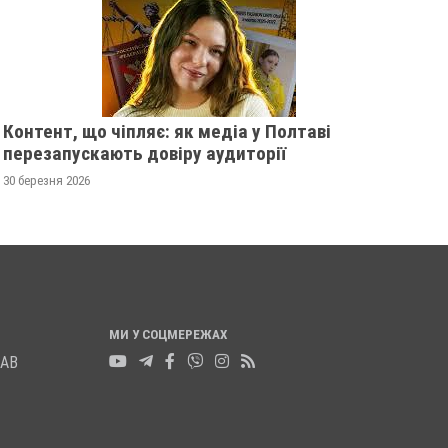
ПОСВІДЧЕННЯ ОМБУДСМАНІВ
ВОЛОДИМИРОМ КА
ТА ОЛЕГОМ ЛІЩИ
20 листопада 2025
0
25 листопада 2025
0
Контент, що чіпляє: як медіа у Полтаві
перезапускають довіру аудиторії
30 березня 2026
МИ У СОЦМЕРЕЖАХ
ЛАВ