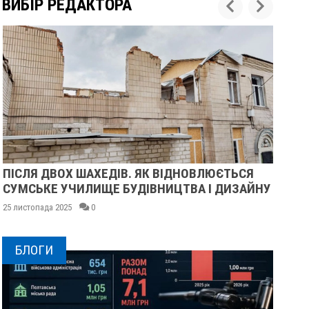
ВИБІР РЕДАКТОРА
ІСЛЯ ДВОХ ШАХЕДІВ. ЯК ВІДНОВЛЮЄТЬСЯ
ПІЛ
СУМСЬКЕ УЧИЛИЩЕ БУДІВНИЦТВА І ДИЗАЙНУ
МАЄ
5 листопада 2025
0
24 ли
БЛОГИ