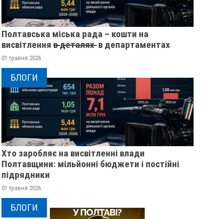
Полтавська міська рада – кошти на
висвітлення в̶ ̶д̶е̶т̶а̶л̶я̶х̶ ̶ в департаментах
01 травня 2026
БЛОГИ
Хто заробляє на висвітленні влади
Полтавщини: мільйонні бюджети і постійні
підрядники
01 травня 2026
ПОЛТАВСЬКИМ ШКОЛЯРАМ
У ПОЛТАВІ ПОПРО
БЛОГИ
ВРУЧИЛИ ПЕРШІ
ВІЙСЬКОВИМИ