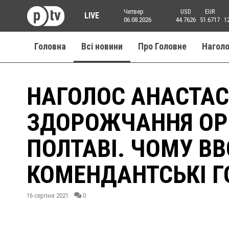
Четвер
USD
EUR
LIVE
06.08.2026
44.7626
51.6717
1
Головна
Всі новини
Про Головне
Нагол
НАГОЛОС АНАСТАСІ
ЗДОРОЖЧАННЯ ОР
ПОЛТАВІ. ЧОМУ В
КОМЕНДАНТСЬКІ Г
16 серпня 2021
0