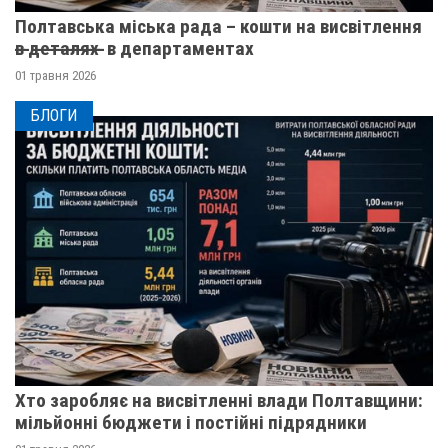
Полтавська міська рада – кошти на висвітлення
в̶ ̶д̶е̶т̶а̶л̶я̶х̶ ̶ в департаментах
01 травня 2026
БЛОГИ
Хто заробляє на висвітленні влади Полтавщини:
мільйонні бюджети і постійні підрядники