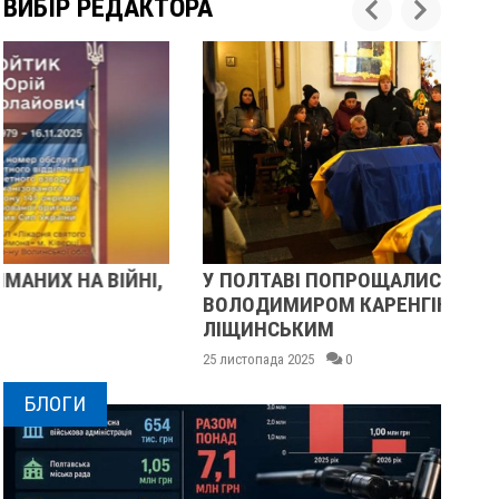
ВИБІР РЕДАКТОРА
У ПОЛТАВІ ПОПРОЩАЛИСЯ ІЗ ВІЙСЬКОВИМИ
ПІ
ВОЛОДИМИРОМ КАРЕНГІНИМ ТА ОЛЕГОМ
СУ
ЛІЩИНСЬКИМ
25 
25 листопада 2025
0
БЛОГИ