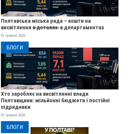
Полтавська міська рада – кошти на
висвітлення в̶ ̶д̶е̶т̶а̶л̶я̶х̶ ̶ в департаментах
01 травня 2026
БЛОГИ
Хто заробляє на висвітленні влади
Полтавщини: мільйонні бюджети і постійні
підрядники
01 травня 2026
НА ДОНЕЧЧИНІ ЗАГИНУВ ВОЇН
НА СУМЩИНІ ЗАГИН
ІЗ ПОЛТАВЩИНИ ОЛЕКСІЙ
БЛОГИ
РІЧНИЙ ВІЙСЬКОВ
ОДЕЙЧУК
СИНЯК