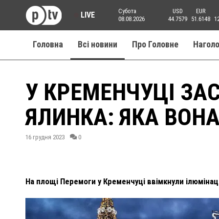
Субота
USD
EUR
LIVE
08.08.2026
44.7579
51.6148
1
Головна
Всі новини
Про Головне
Нагол
У КРЕМЕНЧУЦІ ЗА
ЯЛИНКА: ЯКА ВОНА
16 грудня 2023
0
На площі Перемоги у Кременчуці ввімкнули ілюмінаці