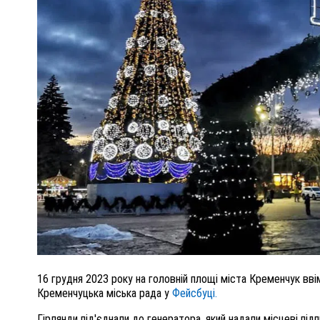
ПОЛІЦІЯ ПОЛТАВЩИНИ РОЗШУКУЄ 62-РІЧНУ
ЛЮДМИЛУ ТИМЧЕНКО
ОМ
26 листопада 2025
0
16 грудня 2023 року на головній площі міста Кременчук вв
Кременчуцька міська рада у
Фейсбуці.
Гірлянди під'єднали до генератора, який надали місцеві пі