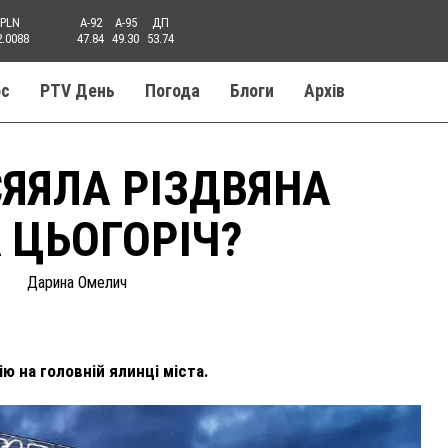
PLN
A-92
A-95
ДП
2.0088
47.84
49.30
53.74
ос
PTV День
Погода
Блоги
Aрхів
СЯЯЛА РІЗДВЯНА
 ЦЬОГОРІЧ?
Дарина Омелич
ю на головній ялинці міста.