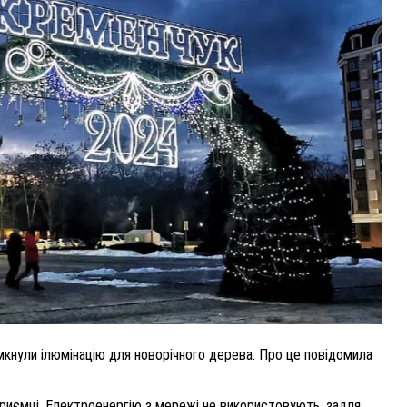
ВНАСЛІДОК ПОРАНЕНЬ, ОТРИМАНИХ НА ВІЙНІ,
ПОМЕР ВОЇН ЮРІЙ ВОЙТИК
25 листопада 2025
0
імкнули ілюмінацію для новорічного дерева. Про це повідомила
дприємці. Електроенергію з мережі не використовують, задля