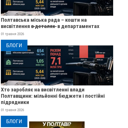
Полтавська міська рада – кошти на
висвітлення в̶ ̶д̶е̶т̶а̶л̶я̶х̶ ̶ в департаментах
01 травня 2026
БЛОГИ
Хто заробляє на висвітленні влади
Полтавщини: мільйонні бюджети і постійні
підрядники
01 травня 2026
БЛОГИ