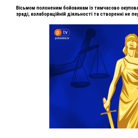
Вісьмом полоненим бойовикам із тимчасово окупова
зраді, колабораційній діяльності та створенні не 
ПОЛІЦІЯ ПОЛТАВЩИНИ РОЗШУКУЄ 62-РІЧНУ
ЛЮДМИЛУ ТИМЧЕНКО
ОМ
26 листопада 2025
0