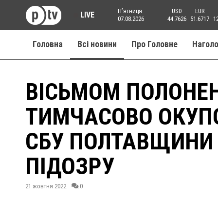
Пʼятниця
USD
EUR
LIVE
07.08.2026
44.7626
51.6717
1
Головна
Всі новини
Про Головне
Нагол
ВІСЬМОМ ПОЛОНЕ
ТИМЧАСОВО ОКУП
СБУ ПОЛТАВЩИНИ
ПІДОЗРУ
21 жовтня 2022
0