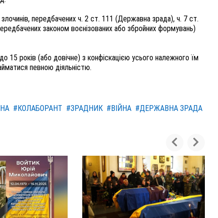
лочинів, передбачених ч. 2 ст. 111 (Державна зрада), ч. 7 ст.
 передбачених законом воєнізованих або збройних формувань)
до 15 років (або довічне) з конфіскацією усього належного їм
займатися певною діяльністю.
НА
#КОЛАБОРАНТ
#ЗРАДНИК
#ВІЙНА
#ДЕРЖАВНА ЗРАДА