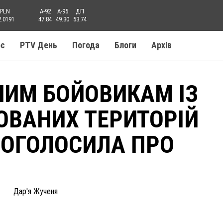
PLN
A-92
A-95
ДП
2.0191
47.84
49.30
53.74
ос
PTV День
Погода
Блоги
Aрхів
НИМ БОЙОВИКАМ ІЗ
ОВАНИХ ТЕРИТОРІЙ
 ОГОЛОСИЛА ПРО
Дар'я Жученя