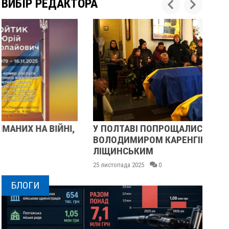
ВИБІР РЕДАКТОРА
У ПОЛТАВІ ПОПРОЩАЛИСЯ ІЗ ВІЙСЬКОВИМИ
ПІ
ВОЛОДИМИРОМ КАРЕНГІНИМ ТА ОЛЕГОМ
СУ
ЛІЩИНСЬКИМ
25 
25 листопада 2025
0
БЛОГИ