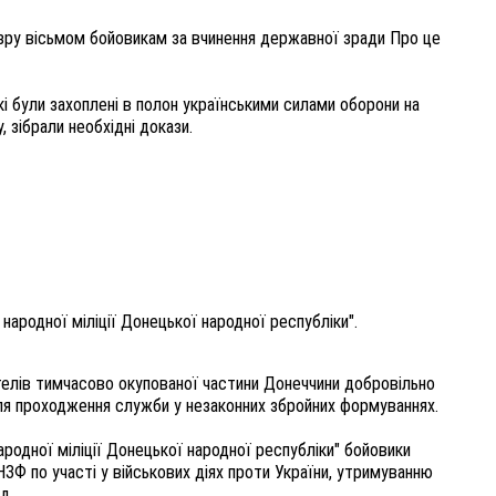
зру вісьмом бойовикам за вчинення державної зради Про це
кі були захоплені в полон українськими силами оборони на
, зібрали необхідні докази.
народної міліції Донецької народної республіки".
елів тимчасово окупованої частини Донеччини добровільно
для проходження служби у незаконних збройних формуваннях.
ародної міліції Донецької народної республіки" бойовики
НЗФ по участі у військових діях проти України, утримуванню
д.