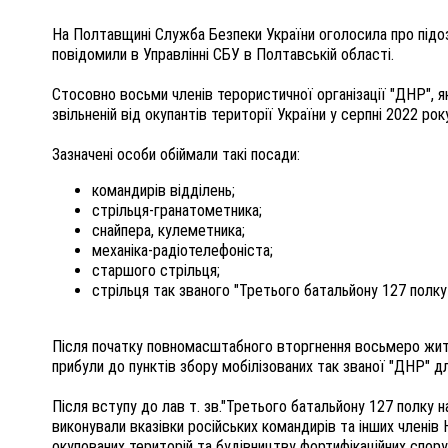
На Полтавщині Служба Безпеки України оголосила про підо
повідомили в Управлінні СБУ в Полтавській області.
Стосовно восьми членів терористичної організації "ДНР", я
звільненій від окупантів території України у серпні 2022 року
Зазначені особи обіймали такі посади:
командирів відділень;
стрільця-гранатометника;
снайпера, кулеметника;
механіка-радіотелефоніста;
старшого стрільця;
стрільця так званого "Третього батальйону 127 полку 
Після початку повномасштабного вторгнення восьмеро жит
прибули до пунктів збору мобілізованих так званої "ДНР" 
Після вступу до лав т. зв."Третього батальйону 127 полку н
виконували вказівки російських командирів та інших членів 
окупованих територій та будівництву фортифікаційних спору