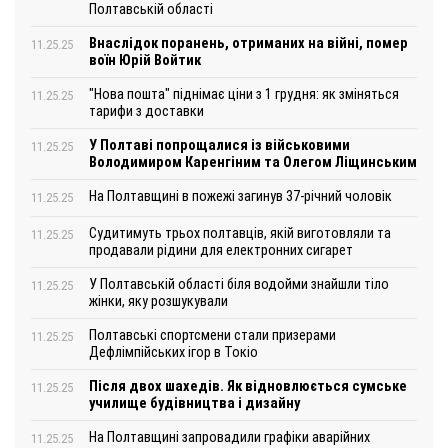
Полтавській області
Внаслідок поранень, отриманих на війні, помер
11.25.25
воїн Юрій Войтик
"Нова пошта" піднімає ціни з 1 грудня: як зміняться
11.25.25
тарифи з доставки
У Полтаві попрощалися із військовими
11.25.25
Володимиром Каренгіним та Олегом Ліщинським
На Полтавщині в пожежі загинув 37-річний чоловік
11.25.25
Судитимуть трьох полтавців, якій виготовляли та
11.25.25
продавали рідини для електронних сигарет
У Полтавській області біля водойми знайшли тіло
11.25.25
жінки, яку розшукували
Полтавські спортсмени стали призерами
11.25.25
Дефлімпійських ігор в Токіо
Після двох шахедів. Як відновлюється сумське
11.25.25
училище будівництва і дизайну
На Полтавщині запровадили графіки аварійних
11.25.25