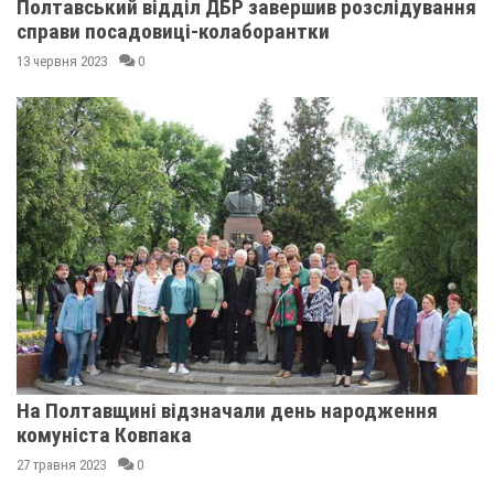
Полтавський відділ ДБР завершив розслідування
справи посадовиці-колаборантки
13 червня 2023
0
На Полтавщині відзначали день народження
комуніста Ковпака
27 травня 2023
0