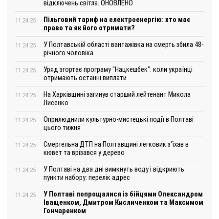
відключень світла. ОНОВЛЕНО
Пільговий тариф на електроенергію: хто має
11.24.25
право та як його отримати?
У Полтавській області вантажівка на смерть збила 48-
11.24.25
річного чоловіка
Уряд згортає програму "Нацкешбек": коли українці
11.24.25
отримають останні виплати
На Харківщині загинув старший лейтенант Микола
11.24.25
Лисенко
Оприлюднили культурно-мистецькі події в Полтаві
11.24.25
цього тижня
Смертельна ДТП на Полтавщині легковик з‘їхав в
11.24.25
кювет та врізався у дерево
У Полтаві на два дні вимкнуть воду і відкриють
11.24.25
пункти набору: перелік адрес
У Полтаві попрощалися із бійцями Олександром
11.24.25
Іващенком, Дмитром Кисличенком та Максимом
Гончаренком