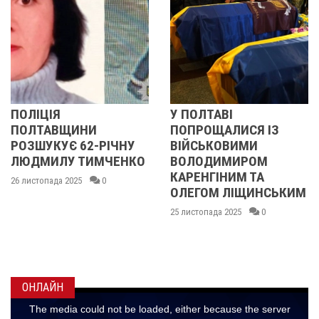
Я
У ПОЛТАВІ
У ПОЛТ
ВЩИНИ
ПОПРОЩАЛИСЯ ІЗ
ПОПРО
УЄ 62-РІЧНУ
ВІЙСЬКОВИМИ
БІЙЦЯ
ЛУ ТИМЧЕНКО
ВОЛОДИМИРОМ
ОЛЕКС
КАРЕНГІНИМ ТА
ІВАЩЕ
да 2025
0
ОЛЕГОМ ЛІЩИНСЬКИМ
ДМИТ
КИСЛИ
25 листопада 2025
0
МАКС
ГОНЧА
24 листопа
ОНЛАЙН