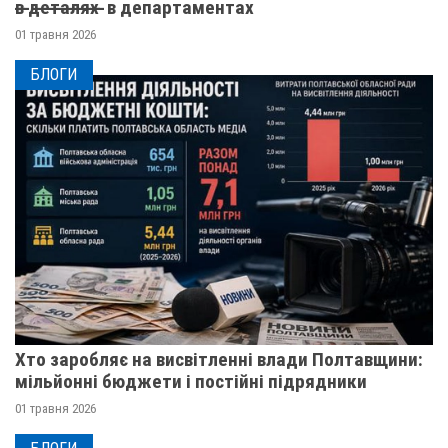
в̶ ̶д̶е̶т̶а̶л̶я̶х̶ ̶ в департаментах
01 травня 2026
БЛОГИ
Хто заробляє на висвітленні влади Полтавщини:
мільйонні бюджети і постійні підрядники
01 травня 2026