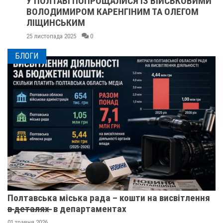
У ПОЛТАВІ ПОПРОЩАЛИСЯ ІЗ ВІЙСЬКОВИМИ
ВОЛОДИМИРОМ КАРЕНГІНИМ ТА ОЛЕГОМ
ЛІЩИНСЬКИМ
25 листопада 2025
0
БЛОГИ
Полтавська міська рада – кошти на висвітлення
в̶ ̶д̶е̶т̶а̶л̶я̶х̶ ̶ в департаментах
01 травня 2026