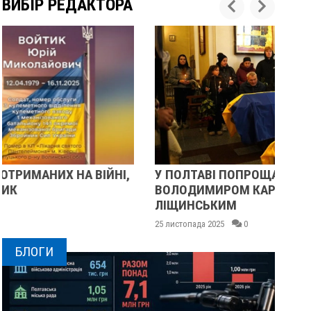
ВИБІР РЕДАКТОРА
У ПОЛТАВІ ПОПРОЩАЛИСЯ ІЗ ВІЙСЬКОВИМИ
П
ВОЛОДИМИРОМ КАРЕНГІНИМ ТА ОЛЕГОМ
С
ЛІЩИНСЬКИМ
25 
25 листопада 2025
0
БЛОГИ