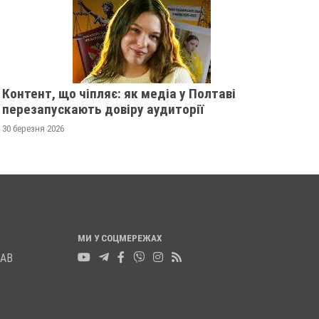
РОЗШУКУЮТЬ 62-РІЧНУ ЗОЮ
ВОЛЕЙБОЛУ
ГРАКОВУ
ВІДНОВЛЮЄТЬСЯ П
РОСІЙСЬКОГО ОБСТ
14 листопада 2025
0
СУМАХ
13 листопада 2025
0
Контент, що чіпляє: як медіа у Полтаві
перезапускають довіру аудиторії
30 березня 2026
МИ У СОЦМЕРЕЖАХ
ЛАВ