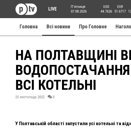
Пʼятниця
USD
EUR
LIVE
07.08.2026
44.7626
51.6717
1
Головна
Всі новини
Про Головне
Нагол
НА ПОЛТАВЩИНІ В
ВОДОПОСТАЧАННЯ
ВСІ КОТЕЛЬНІ
25 листопада 2022
0
У Полтавській області запустили усі котельні та ві