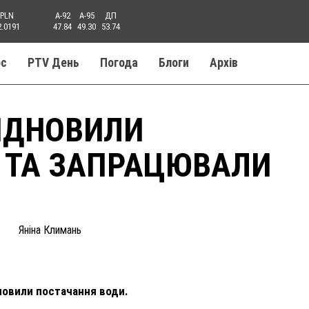
PLN
A-92
A-95
ДП
2.0191
47.84
49.30
53.74
ос
PTV День
Погода
Блоги
Aрхів
ІДНОВИЛИ
 ТА ЗАПРАЦЮВАЛИ
Яніна Климань
дновили постачання води.