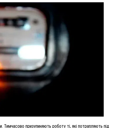
ВНАСЛІДОК ПОРАНЕНЬ, ОТРИМАНИХ НА ВІЙНІ,
ПОМЕР ВОЇН ЮРІЙ ВОЙТИК
25 листопада 2025
0
. Тимчасово призупиняють роботу ті, які потрапляють під