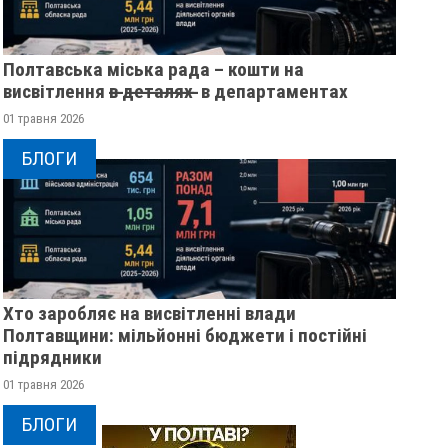
Полтавська міська рада – кошти на
висвітлення в̶ ̶д̶е̶т̶а̶л̶я̶х̶ ̶ в департаментах
01 травня 2026
БЛОГИ
Хто заробляє на висвітленні влади
Полтавщини: мільйонні бюджети і постійні
підрядники
01 травня 2026
БЛОГИ
У ПОЛТАВСЬКІЙ ОБЛАСТІ
ЯК ЦЕНТР ПЛЯЖНО