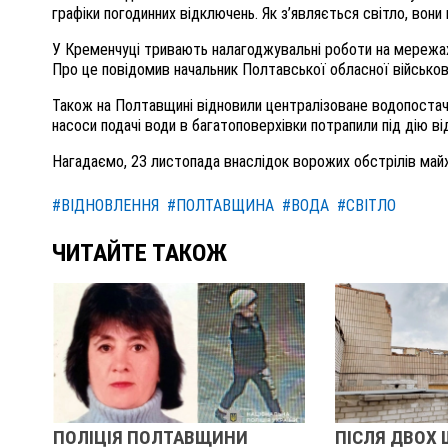
графіки погодинних відключень. Як з’являється світло, вон
У Кременчуці тривають налагоджувальні роботи на мережах,
Про це повідомив начальник Полтавської обласної військово
Також на Полтавщині відновили централізоване водопостач
насоси подачі води в багатоповерхівки потрапили під дію в
Нагадаємо, 23 листопада внаслідок ворожих обстрілів май
#ВІДНОВЛЕННЯ
#ПОЛТАВЩИНА
#ВОДА
#СВІТЛО
ЧИТАЙТЕ ТАКОЖ
ПОЛІЦІЯ ПОЛТАВЩИНИ
ПІСЛЯ ДВОХ 