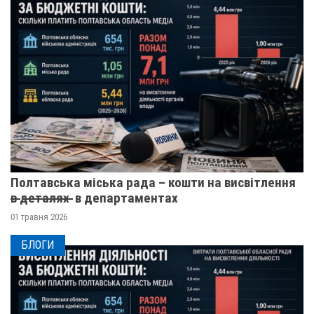
Полтавська міська рада – кошти на висвітлення
в̶ ̶д̶е̶т̶а̶л̶я̶х̶ ̶ в департаментах
01 травня 2026
БЛОГИ