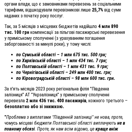
органи влади, що є замовниками перевезень за соціальними
тарифами, відшкодували перевізникові лише
25,7%
від суми
наданих з початку року послуг.
Так, за 5 місяців з місцевих бюджетів надійшло
4 млн 890
тис. 100 грн
компенсації за пільгові пасажирські перевезення
у приміському сполученні (з урахуванням погашення
заборгованості за минулі роки), у тому числі:
по Сумській області – 1 млн 675 тис. 500 грн;
по Харківській області – 1 млн 434 тис. 7 грн;
по Полтавській області – 1 млн 431 тис. 9 грн;
по Чернігівській області – 249 млн 400 тис. грн;
по Кіровоградській області – 98 млн 600 тис. грн.
За п'ять місяців 2023 року регіональна філія "Південна
залізниця" АТ "Укрзалізниця" у приміському сполученні
перевезла
2 млн 436 тис. 400 пасажирів
, кожного третього –
безоплатно або зі знижкою.
"
Проблема з виплатами "Південній залізниці" не нова, проте,
чомусь місцеві бюджети Полтавської області виплачують
не в
повному обсязі
. Проте, як нам всім відомо, це
краще аніж