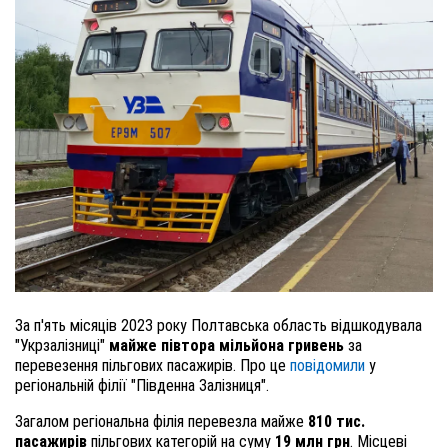
За п'ять місяців 2023 року Полтавська область відшкодувала
"Укрзалізниці"
майже півтора мільйона гривень
за
перевезення пільгових пасажирів. Про це
повідомили
у
регіональній філії "Південна Залізниця".
Загалом регіональна філія перевезла майже
810 тис.
пасажирів
пільгових категорій на суму
19 млн грн
. Місцеві