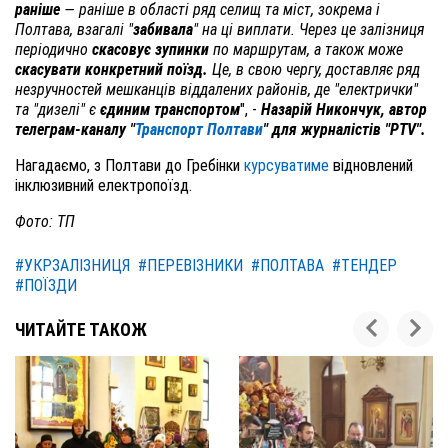
раніше
— раніше в області ряд селищ та міст, зокрема і
Полтава, взагалі "
забивала
" на ці виплати. Через це залізниця
періодично
скасовує зупинки
по маршрутам, а також може
скасувати конкретний поїзд.
Це, в свою чергу, доставляє ряд
незручностей мешканців віддалених районів, де "електрички"
та "дизелі" є
єдиним транспортом
", -
Назарій Никончук, автор
телеграм-каналу "
Транспорт Полтави
" для журналістів "PTV".
Нагадаємо, з Полтави до Гребінки
курсуватиме
відновлений
інклюзивний електропоїзд.
Фото: ТП
#УКРЗАЛІЗНИЦЯ
#ПЕРЕВІЗНИКИ
#ПОЛТАВА
#ТЕНДЕР
#ПОЇЗДИ
ЧИТАЙТЕ ТАКОЖ