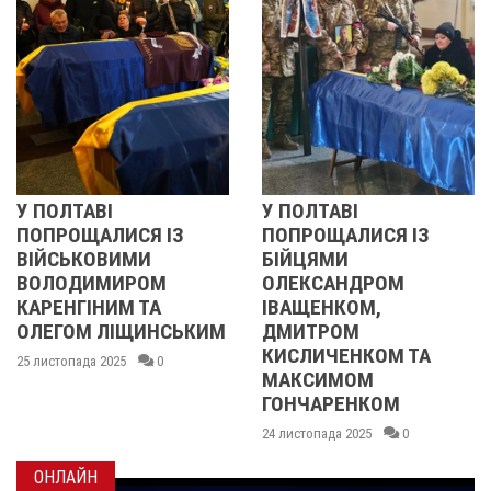
У ПОЛТАВІ
РЕВОЛЮЦІЯ ГІДН
З
ПОПРОЩАЛИСЯ ІЗ
2013 ОЧИМА
БІЙЦЯМИ
УЧАСНИЦІ
ОЛЕКСАНДРОМ
21 листопада 2025
ІВАЩЕНКОМ,
ЬКИМ
ДМИТРОМ
КИСЛИЧЕНКОМ ТА
МАКСИМОМ
ГОНЧАРЕНКОМ
24 листопада 2025
0
ОНЛАЙН