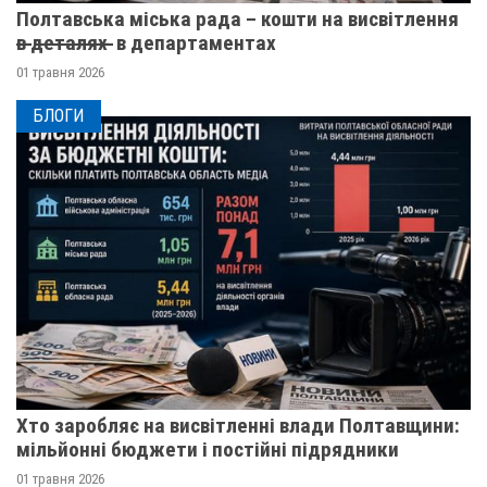
Полтавська міська рада – кошти на висвітлення
в̶ ̶д̶е̶т̶а̶л̶я̶х̶ ̶ в департаментах
01 травня 2026
БЛОГИ
Хто заробляє на висвітленні влади Полтавщини:
мільйонні бюджети і постійні підрядники
01 травня 2026