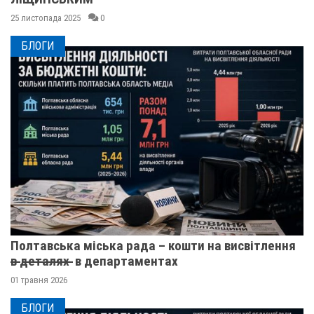
25 листопада 2025
0
БЛОГИ
Полтавська міська рада – кошти на висвітлення
в̶ ̶д̶е̶т̶а̶л̶я̶х̶ ̶ в департаментах
01 травня 2026
БЛОГИ