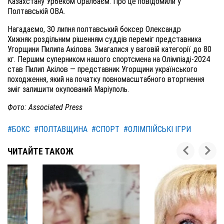
Казахстану Урбеком Оралбаєм. Про це повідомили у
Полтавській ОВА.
Нагадаємо, 30 липня полтавський боксер Олександр
Хижняк роздільним рішенням суддів переміг представника
Угорщини Пилипа Акілова. Змагалися у ваговій категорії до 80
кг. Першим суперником нашого спортсмена на Олімпіаді-2024
став Пилип Акілов — представник Угорщини українського
походження, який на початку повномасштабного вторгнення
зміг залишити окупований Маріуполь.
Фото: Associated Press
#БОКС
#ПОЛТАВЩИНА
#СПОРТ
#ОЛІМПІЙСЬКІ ІГРИ
ЧИТАЙТЕ ТАКОЖ