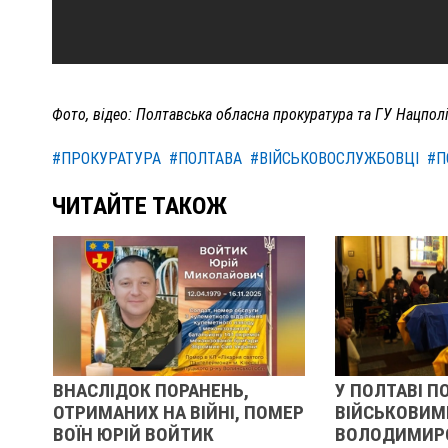
Фото, відео: Полтавська обласна прокуратура та ГУ Нацпол
#ПРОКУРАТУРА
#ПОЛТАВА
#ВІЙСЬКОВОСЛУЖБОВЦІ
#П
ЧИТАЙТЕ ТАКОЖ
 ПОРАНЕНЬ,
У ПОЛТАВІ ПОПРОЩАЛИСЯ ІЗ
НА ВІЙНІ, ПОМЕР
ВІЙСЬКОВИМИ
ВОЙТИК
ВОЛОДИМИРОМ КАРЕНГІНИМ