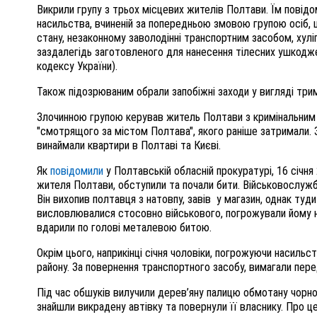
Викрили групу з трьох місцевих жителів Полтави. Їм повідо
насильства, вчиненій за попередньою змовою групою осіб, 
стану, незаконному заволодінні транспортним засобом, хулі
заздалегідь заготовленого для нанесення тілесних ушкоджень 
кодексу України).
Також підозрюваним обрали запобіжні заходи у вигляді три
Злочинною групою керував житель Полтави з кримінальним 
"смотрящого за містом Полтава", якого раніше затримали. 
винаймали квартири в Полтаві та Києві.
Як
повідомили
у Полтавській обласній прокуратурі, 16 січня
жителя Полтави, обступили та почали бити. Військовослужб
Він вихопив полтавця з натовпу, завів у магазин, однак туд
висловлювалися стосовно військового, погрожували йому но
вдарили по голові металевою битою.
Окрім цього, наприкінці січня чоловіки, погрожуючи насиль
району. За повернення транспортного засобу, вимагали пер
Під час
обшуків вилучили дерев’яну палицю обмотану чорною
знайшли викрадену автівку та повернули її
власнику
.
Про ц