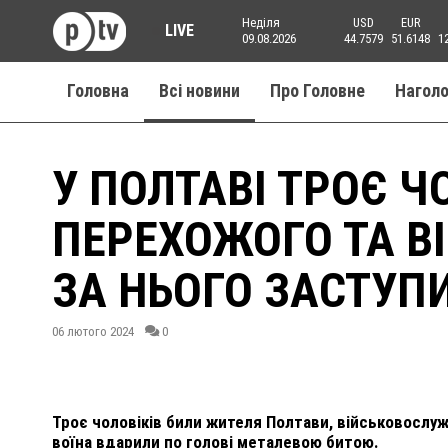
Неділя
USD
EUR
LIVE
09.08.2026
44.7579
51.6148
1
Головна
Всі новини
Про Головне
Нагол
У ПОЛТАВІ ТРОЄ Ч
ПЕРЕХОЖОГО ТА В
ЗА НЬОГО ЗАСТУПИ
06 лютого 2024
0
Троє чоловіків били жителя Полтави, військовослуж
воїна вдарили по голові металевою битою.