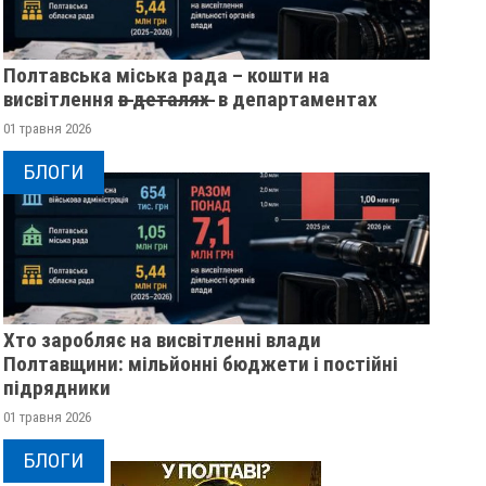
Полтавська міська рада – кошти на
висвітлення в̶ ̶д̶е̶т̶а̶л̶я̶х̶ ̶ в департаментах
01 травня 2026
БЛОГИ
Хто заробляє на висвітленні влади
Полтавщини: мільйонні бюджети і постійні
підрядники
01 травня 2026
БЛОГИ