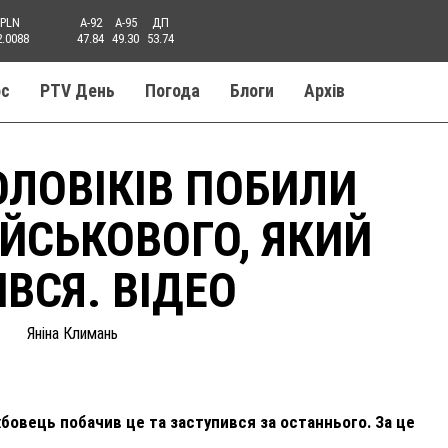
PLN
A-92
A-95
ДП
2.0088
47.84
49.30
53.74
ос
PTV День
Погода
Блоги
Aрхів
ОЛОВІКІВ ПОБИЛИ
ІЙСЬКОВОГО, ЯКИЙ
ВСЯ. ВІДЕО
Яніна Климань
бовець побачив це та заступився за останнього. За це