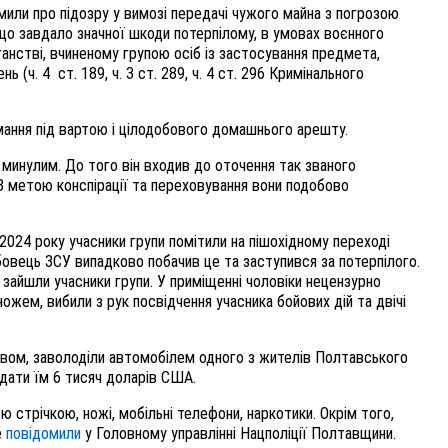
мили про підозру у вимозі передачі чужого майна з погрозою
що завдало значної шкоди потерпілому, в умовах воєнного
ганстві, вчиненому групою осіб із застосування предмета,
(ч. 4 ст. 189, ч. 3 ст. 289, ч. 4 ст. 296 Кримінального
мання під вартою і цілодобового домашнього арешту.
минулим. До того він входив до оточення так званого
З метою конспірації та переховування вони подобово
 2024 року учасники групи помітили на пішохідному переході
овець ЗСУ випадково побачив це та заступився за потерпілого.
и зайшли учасники групи. У приміщенні чоловіки нецензурно
жем, вибили з рук посвідчення учасника бойових дій та двічі
ством, заволоділи автомобілем одного з жителів Полтавського
едати їм 6 тисяч доларів США.
 стрічкою, ножі, мобільні телефони, наркотики. Окрім того,
е
повідомили
у Головному управлінні Нацполіції Полтавщини.