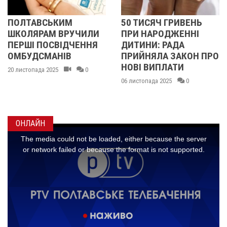
ВСЬКИМ
50 ТИСЯЧ ГРИВЕНЬ
У ПОЛТ
РАМ ВРУЧИЛИ
ПРИ НАРОДЖЕННІ
СИРОТ
 ПОСВІДЧЕННЯ
ДИТИНИ: РАДА
ПОДАР
СМАНІВ
ПРИЙНЯЛА ЗАКОН ПРО
СЕРТИФ
НОВІ ВИПЛАТИ
АВІАКО
да 2025
0
«УКРАЇ
06 листопада 2025
0
ВЕРТО
20 жовтня 
ОНЛАЙН