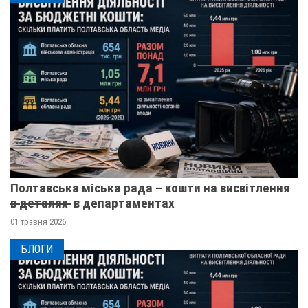
Полтавська міська рада – кошти на висвітлення
в̶ ̶д̶е̶т̶а̶л̶я̶х̶ ̶ в департаментах
01 травня 2026
БЛОГИ