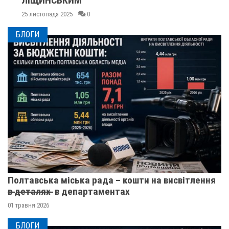
ЛІЩИНСЬКИМ
25 листопада 2025
0
БЛОГИ
Полтавська міська рада – кошти на висвітлення
в̶ ̶д̶е̶т̶а̶л̶я̶х̶ ̶ в департаментах
01 травня 2026
БЛОГИ