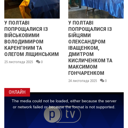
АВІ
У ПОЛТАВІ
РЕВОЛЮ
ЩАЛИСЯ ІЗ
ПОПРОЩАЛИСЯ ІЗ
2013 
КОВИМИ
БІЙЦЯМИ
УЧАСН
ИМИРОМ
ОЛЕКСАНДРОМ
21 листопа
ІНИМ ТА
ІВАЩЕНКОМ,
М ЛІЩИНСЬКИМ
ДМИТРОМ
КИСЛИЧЕНКОМ ТА
да 2025
0
МАКСИМОМ
ГОНЧАРЕНКОМ
24 листопада 2025
0
ОНЛАЙН