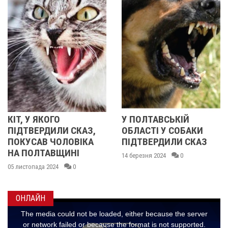
О
У ПОЛТАВСЬКІЙ
НА ПОЛТАВЩ
И СКАЗ,
ОБЛАСТІ У СОБАКИ
ЯКОГО ВИЯВ
ОЛОВІКА
ПІДТВЕРДИЛИ СКАЗ
ПОКУСАВ Д
ЩИНІ
ЛЮДЕЙ
14 березня 2024
0
0
12 березня 2024
ОНЛАЙН