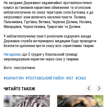
На засіданні Державної надзвичайної протиепізоотичної
комісії встановили карантинні обмеження та оголосили
неблагополучною по сказу територію села Бугаївка, а до
загрозливої зони включать населені пункти: Лозівка,
Пальчиківка, Гуртівка, Витівка, Червона Долина, Носівка,
Макарцівка, Чорноглазівка, Трирогове та Долина.
У неблагополучному пункті розпочали оздоровчі заходи.
Державна служба ветеринарної медицини буде проводити
безплатні щеплення проти сказу всіх сприятливих тварин.
Нагадаємо
, що 2 грудня у Хорольській громаді
запроваджували карантин через сказ у тварини.
Фото: ілюстративне
#КАРАНТИН
#ПОЛТАВСЬКИЙ РАЙОН
#КІТ
#СКАЗ
ЧИТАЙТЕ ТАКОЖ