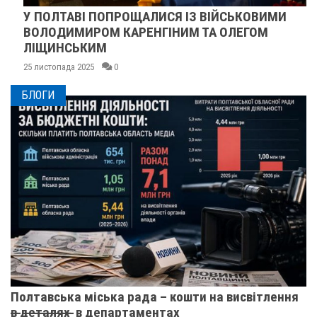
У ПОЛТАВІ ПОПРОЩАЛИСЯ ІЗ ВІЙСЬКОВИМИ
ВОЛОДИМИРОМ КАРЕНГІНИМ ТА ОЛЕГОМ
ЛІЩИНСЬКИМ
25 листопада 2025
0
БЛОГИ
Полтавська міська рада – кошти на висвітлення
в̶ ̶д̶е̶т̶а̶л̶я̶х̶ ̶ в департаментах