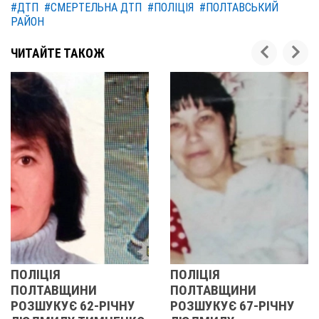
#ДТП
#СМЕРТЕЛЬНА ДТП
#ПОЛІЦІЯ
#ПОЛТАВСЬКИЙ
РАЙОН
ЧИТАЙТЕ ТАКОЖ
ПОЛІЦІЯ
У ПОЛТАВСЬКІ
ПОЛТАВЩИНИ
ОБЛАСТІ
РІЧНУ
РОЗШУКУЄ 67-РІЧНУ
РОЗШУКУЮТЬ 6