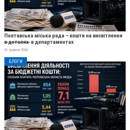
Полтавська міська рада – кошти на висвітлення
в̶ ̶д̶е̶т̶а̶л̶я̶х̶ ̶ в департаментах
01 травня 2026
БЛОГИ