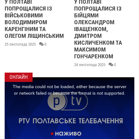
У ПОЛТАВІ
РЕВОЛЮЦІЯ Г
Я ІЗ
ПОПРОЩАЛИСЯ ІЗ
2013 ОЧИМА
И
БІЙЦЯМИ
УЧАСНИЦІ
ОМ
ОЛЕКСАНДРОМ
21 листопада 2025
ТА
ІВАЩЕНКОМ,
ИНСЬКИМ
ДМИТРОМ
КИСЛИЧЕНКОМ ТА
0
МАКСИМОМ
ГОНЧАРЕНКОМ
24 листопада 2025
0
ОНЛАЙН