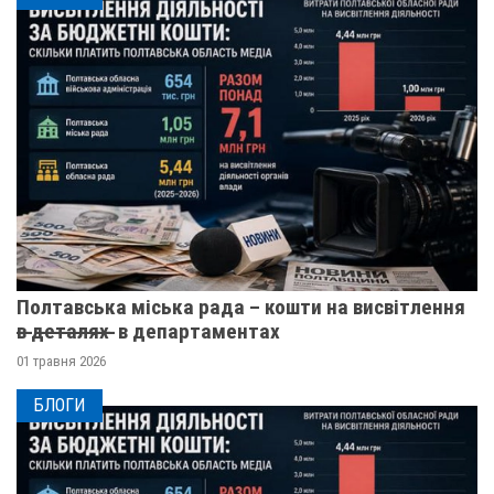
Полтавська міська рада – кошти на висвітлення
в̶ ̶д̶е̶т̶а̶л̶я̶х̶ ̶ в департаментах
01 травня 2026
БЛОГИ