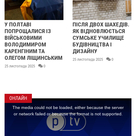
ЛТАВІ
ПІСЛЯ ДВОХ ШАХЕДІВ.
У ПО
РОЩАЛИСЯ ІЗ
ЯК ВІДНОВЛЮЄТЬСЯ
ПОП
СЬКОВИМИ
СУМСЬКЕ УЧИЛИЩЕ
БІЙ
ОДИМИРОМ
БУДІВНИЦТВА І
ОЛЕ
НГІНИМ ТА
ДИЗАЙНУ
ІВА
ГОМ ЛІЩИНСЬКИМ
ДМИ
25 листопада 2025
0
КИС
опада 2025
0
МАК
ГОН
24 лист
ОНЛАЙН