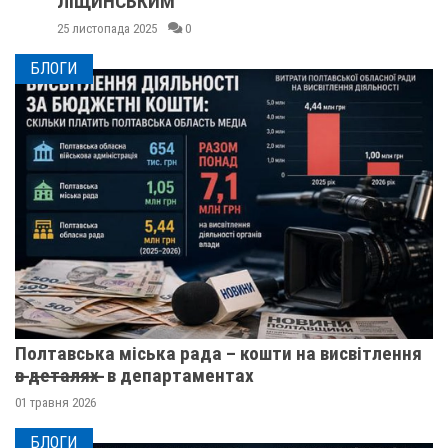
ЛІЩИНСЬКИМ
25 листопада 2025
0
БЛОГИ
Полтавська міська рада – кошти на висвітлення
в̶ ̶д̶е̶т̶а̶л̶я̶х̶ ̶ в департаментах
01 травня 2026
БЛОГИ