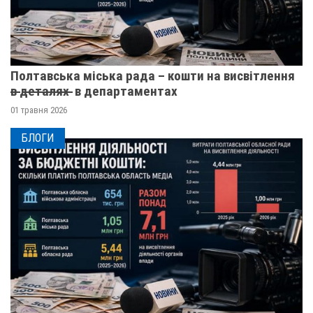
Полтавська міська рада – кошти на висвітлення
в̶ ̶д̶е̶т̶а̶л̶я̶х̶ ̶ в департаментах
01 травня 2026
БЛОГИ