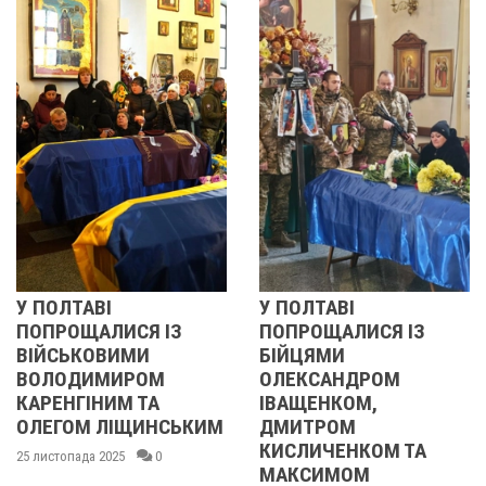
ВІ
У ПОЛТАВІ
РЕВОЛЮЦ
ЛИСЯ ІЗ
ПОПРОЩАЛИСЯ ІЗ
2013 ОЧ
ОВИМИ
БІЙЦЯМИ
УЧАСНИЦ
МИРОМ
ОЛЕКСАНДРОМ
21 листопада 
НИМ ТА
ІВАЩЕНКОМ,
 ЛІЩИНСЬКИМ
ДМИТРОМ
КИСЛИЧЕНКОМ ТА
2025
0
МАКСИМОМ