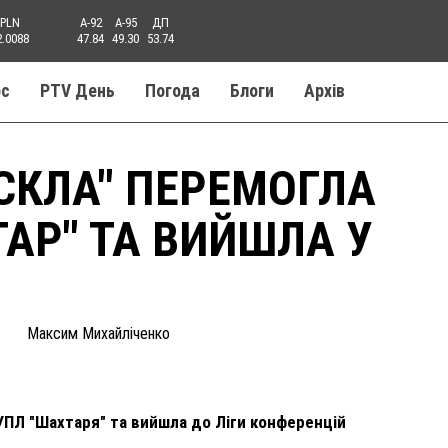
PLN
A-92
A-95
ДП
2.0088
47.84
49.30
53.74
ос
PTV День
Погода
Блоги
Aрхів
СКЛА" ПЕРЕМОГЛА
АР" ТА ВИЙШЛА У
Максим Михайліченко
УПЛ "Шахтаря" та вийшла до Ліги конференцій