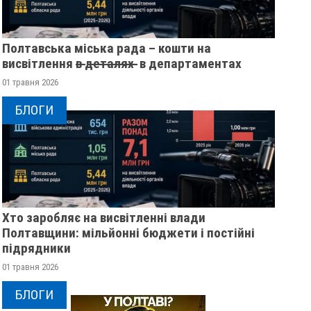
Полтавська міська рада – кошти на
висвітлення в̶ ̶д̶е̶т̶а̶л̶я̶х̶ ̶ в департаментах
01 травня 2026
БЛОГИ
Хто заробляє на висвітленні влади
Полтавщини: мільйонні бюджети і постійні
підрядники
01 травня 2026
БЛОГИ