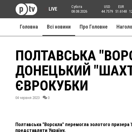
Субота
USD
EUR
LIVE
08.08.2026
44.7579
51.6148
1
Головна
Всі новини
Про Головне
Нагол
ПОЛТАВСЬКА "ВОР
ДОНЕЦЬКИЙ "ШАХТ
ЄВРОКУБКИ
04 червня 2023
0
Полтавська "Ворскла" перемогла золотого призера 
представляти Україну.