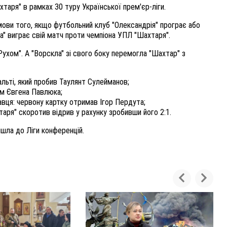
таря" в рамках 30 туру Української прем'єр-ліги.
ови того, якщо футбольний клуб "Олександрія" програє або
ла" виграє свій матч проти чемпіона УПЛ "Шахтаря".
"Рухом". А "Ворскла" зі свого боку перемогла "Шахтар" з
альті, який пробив Таулянт Сулейманов;
ом Євгена Павлюка;
авця: червону картку отримав Ігор Пердута;
аря" скоротив відрив у рахунку зробивши його 2:1.
шла до Ліги конференцій.