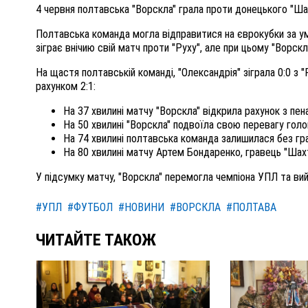
4 червня полтавська "Ворскла" грала проти донецького "Шах
Полтавська команда могла відправитися на єврокубки за ум
зіграє внічию свій матч проти "Руху", але при цьому "Ворск
На щастя полтавській команді, "Олександрія" зіграла 0:0 з 
рахунком 2:1:
На 37 хвилині матчу "Ворскла" відкрила рахунок з пен
На 50 хвилині "Ворскла" подвоїла свою перевагу гол
На 74 хвилині полтавська команда залишилася без гр
На 80 хвилині матчу Артем Бондаренко, гравець "Шахт
У підсумку матчу, "Ворскла" перемогла чемпіона УПЛ та вий
#УПЛ
#ФУТБОЛ
#НОВИНИ
#ВОРСКЛА
#ПОЛТАВА
ЧИТАЙТЕ ТАКОЖ