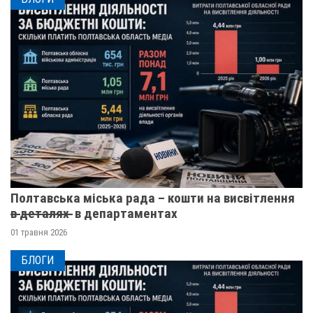
Полтавська міська рада – кошти на висвітлення
в̶ ̶д̶е̶т̶а̶л̶я̶х̶ ̶ в департаментах
01 травня 2026
БЛОГИ