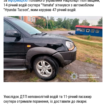
За
інформацією
Головного управління Нацполіції Полтавщини,
14-річний водій скутера "Yamaha" зіткнувся з автомобілем
"Hyundai Tucson", яким керував 47-річний водій.
Унаслідок ДТП неповнолітній водій та 11-річний пасажир
скутера отримали поранення, їх доставили до лікарні.