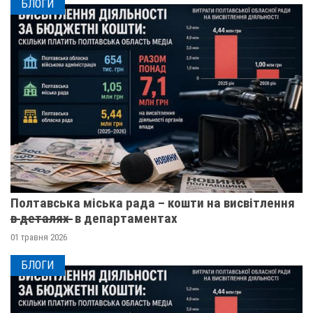
БЛОГИ
Полтавська міська рада – кошти на висвітлення
в̶ ̶д̶е̶т̶а̶л̶я̶х̶ ̶ в департаментах
01 травня 2026
БЛОГИ