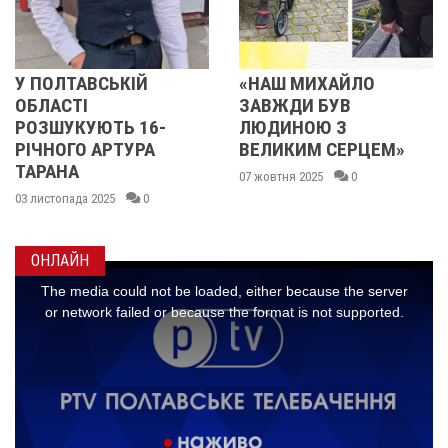
«НАШ МИХАЙЛО
РОСІЯНИ ВДАРИ
ЗАВЖДИ БУВ
ЗАЛІЗНИЧНІЙ
-
ЛЮДИНОЮ З
ІНФРАСТРУКТУР
ВЕЛИКИМ СЕРЦЕМ»
ПОЛТАВЩИНИ: Н
ПОТЯГІВ
07 жовтня 2025
0
ЗАТРИМУЄТЬСЯ
18 вересня 2025
0
ОНЛАЙН