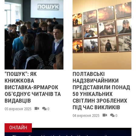
К": ЯК
ПОЛТАВСЬКІ
КОЛИ 
КОВА
НАДЗВИЧАЙНИКИ
ВОДОХ
ВКА-ЯРМАРОК
ПРЕДСТАВИЛИ ПОНАД
НОВИ
НУЄ ЧИТАЧІВ ТА
50 УНІКАЛЬНИХ
Й ТРА
ЦІВ
СВІТЛИН ЗРОБЛЕНИХ
02 січня 2
ПІД ЧАС ВИКЛИКІВ
я 2025
0
04 вересня 2025
0
ОНЛАЙН