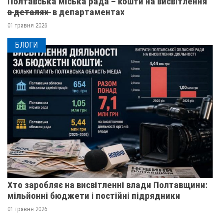
Полтавська міська рада – кошти на висвітлення
в̶ ̶д̶е̶т̶а̶л̶я̶х̶ ̶ в департаментах
01 травня 2026
БЛОГИ
Хто заробляє на висвітленні влади Полтавщини:
мільйонні бюджети і постійні підрядники
01 травня 2026