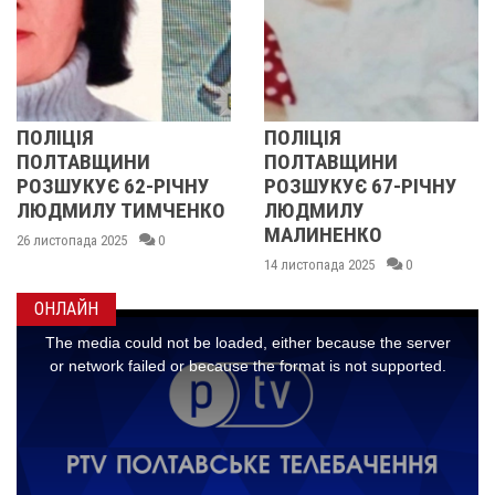
ПОЛІЦІЯ
У ПОЛТА
ЩИНИ
ПОЛТАВЩИНИ
ОБЛАСТІ
Є 62-РІЧНУ
РОЗШУКУЄ 67-РІЧНУ
РОЗШУКУ
У ТИМЧЕНКО
ЛЮДМИЛУ
РІЧНУ З
МАЛИНЕНКО
2025
0
14 листопада 
14 листопада 2025
0
ОНЛАЙН