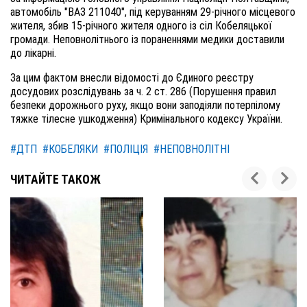
автомобіль "ВАЗ 211040", під керуванням 29-річного місцевого
жителя, збив 15-річного жителя одного із сіл Кобеляцької
громади. Неповнолітнього із пораненнями медики доставили
до лікарні.
За цим фактом внесли відомості до Єдиного реєстру
досудових розслідувань за ч. 2 ст. 286 (Порушення правил
безпеки дорожнього руху, якщо вони заподіяли потерпілому
тяжке тілесне ушкодження) Кримінального кодексу України.
#ДТП
#КОБЕЛЯКИ
#ПОЛІЦІЯ
#НЕПОВНОЛІТНІ
ЧИТАЙТЕ ТАКОЖ