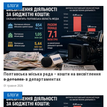
БЛОГИ
Полтавська міська рада – кошти на висвітлення
в̶ ̶д̶е̶т̶а̶л̶я̶х̶ ̶ в департаментах
01 травня 2026
БЛОГИ