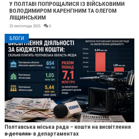
У ПОЛТАВІ ПОПРОЩАЛИСЯ ІЗ ВІЙСЬКОВИМИ
ВОЛОДИМИРОМ КАРЕНГІНИМ ТА ОЛЕГОМ
ЛІЩИНСЬКИМ
25 листопада 2025
0
БЛОГИ
Полтавська міська рада – кошти на висвітлення
в̶ ̶д̶е̶т̶а̶л̶я̶х̶ ̶ в департаментах