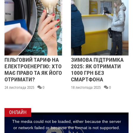
АРИФ НА
ЗИМОВА ПІДТРИМКА
СТАРТУВАЛА
ГІЮ: ХТО
2025: ЯК ОТРИМАТИ
ПІДТРИМКА":
А ЯК ЙОГО
1000 ГРН БЕЗ
МОЖУТЬ ПО
СМАРТФОНА
ЗАЯВКИ У ДІЇ
ОТРИМАННЯ 1
0
18 листопада 2025
0
17 листопада 2025
ОНЛАЙН