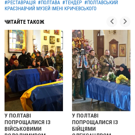
#РЕСТАВРАЦІЯ
#ПОЛТАВА
#ТЕНДЕР
#ПОЛТАВСЬКИЙ
КРАЄЗНАВЧИЙ МУЗЕЙ ІМЕНІ КРИЧЕВСЬКОГО
ЧИТАЙТЕ ТАКОЖ
ВІ
У ПОЛТАВІ
РЕВОЛЮ
АЛИСЯ ІЗ
ПОПРОЩАЛИСЯ ІЗ
2013 О
ОВИМИ
БІЙЦЯМИ
УЧАСНИ