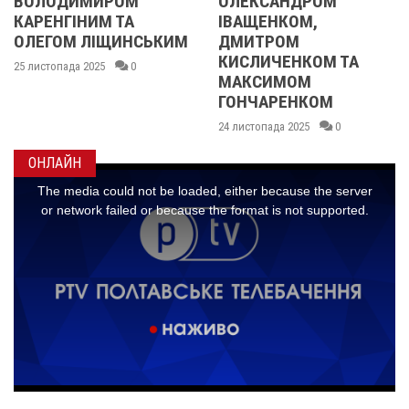
ИМИРОМ
ОЛЕКСАНДРОМ
21 листопад
ІНИМ ТА
ІВАЩЕНКОМ,
 ЛІЩИНСЬКИМ
ДМИТРОМ
КИСЛИЧЕНКОМ ТА
а 2025
0
МАКСИМОМ
ГОНЧАРЕНКОМ
24 листопада 2025
0
ОНЛАЙН