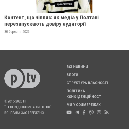
Контент, що чіпляє: як медіа у Полтаві
перезапускають довіру аудиторії
30 березня 2026
ВСІ НОВИНИ
БЛОГИ
СТРУКТУРА ВЛАСНОСТІ
ПОЛІТИКА
КОНФІДЕНЦІЙНОСТІ
©2016-2026 ПП
МИ У СОЦМЕРЕЖАХ
"ТЕЛЕРАДІОКОМПАНІЯ ПІТІВІ".
ВСІ ПРАВА ЗАСТЕРЕЖЕНО