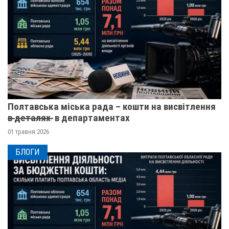
Полтавська міська рада – кошти на висвітлення
в̶ ̶д̶е̶т̶а̶л̶я̶х̶ ̶ в департаментах
01 травня 2026
БЛОГИ