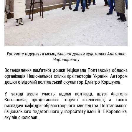
Урочисте відкриття меморіальної дошки художнику Анатолію
Чорнощокову
Встановлення пам'ятної дошки ініціювала Полтавська обласна
організація Національної спілки архітекторів України. Автором
дошки є відомий полтавський скульптор Дмитро Коршунов.
У заході взяли участь відомі полтавці, друзі Анатолія
Євгеновича, представники творчої інтелігенції, а також
викладачі кафедри образотворчого мистецтва Полтавського
національного педагогічного університету імені В. Г. Короленка,
яку він очолював.