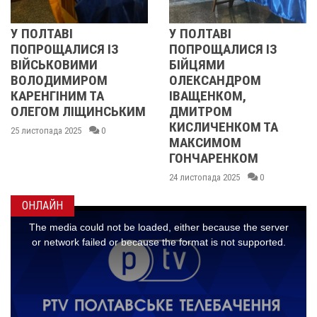
У ПОЛТАВІ
РЕВОЛЮЦІЯ ГІДНОСТ
ПОПРОЩАЛИСЯ ІЗ
2013 ОЧИМА
БІЙЦЯМИ
УЧАСНИЦІ
ОЛЕКСАНДРОМ
21 листопада 2025
0
ІВАЩЕНКОМ,
ИМ
ДМИТРОМ
КИСЛИЧЕНКОМ ТА
МАКСИМОМ
ГОНЧАРЕНКОМ
24 листопада 2025
0
ОНЛАЙН