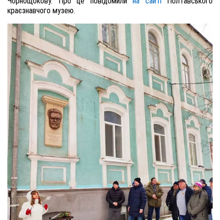
Чорнощокову. Про це повідомили
на сайті
Полтавського
краєзнавчого музею.