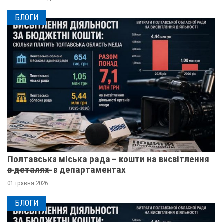
БЛОГИ
Полтавська міська рада – кошти на висвітлення
в̶ ̶д̶е̶т̶а̶л̶я̶х̶ ̶ в департаментах
01 травня 2026
БЛОГИ